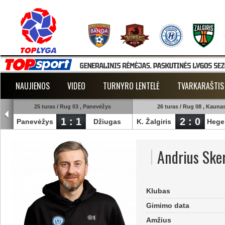
NAUJIENOS
VIDEO
TURNYRO LENTELĖ
TVARKARAŠTIS
25 turas / Rug 03 , Panevėžys
26 turas / Rug 08 , Kauna
1 : 1
2 : 0
Panevėžys
Džiugas
K. Žalgiris
Hege
Andrius Ske
Klubas
Gimimo data
Amžius