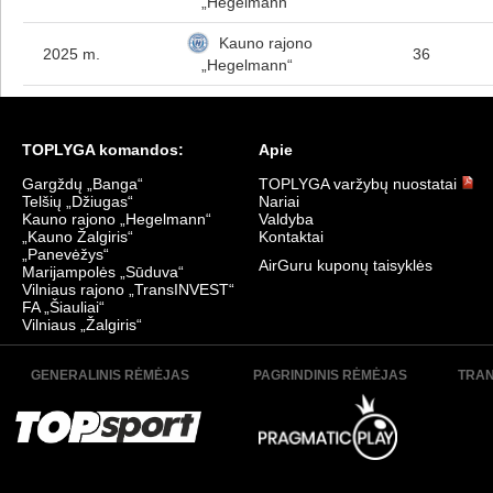
„Hegelmann“
Kauno rajono
2025 m.
36
„Hegelmann“
TOPLYGA komandos:
Apie
Gargždų „Banga“
TOPLYGA varžybų nuostatai
Telšių „Džiugas“
Nariai
Kauno rajono „Hegelmann“
Valdyba
„Kauno Žalgiris“
Kontaktai
„Panevėžys“
AirGuru kuponų taisyklės
Marijampolės „Sūduva“
Vilniaus rajono „TransINVEST“
FA „Šiauliai“
Vilniaus „Žalgiris“
GENERALINIS RĖMĖJAS
PAGRINDINIS RĖMĖJAS
TRAN