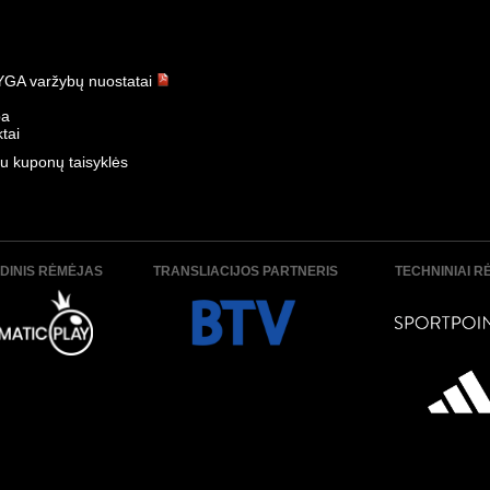
GA varžybų nuostatai
ba
tai
u kuponų taisyklės
DINIS RĖMĖJAS
TRANSLIACIJOS PARTNERIS
TECHNINIAI R