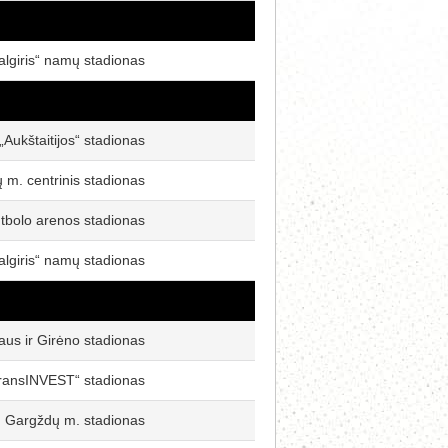
algiris“ namų stadionas
„Aukštaitijos“ stadionas
ų m. centrinis stadionas
utbolo arenos stadionas
algiris“ namų stadionas
aus ir Girėno stadionas
ransINVEST“ stadionas
Gargždų m. stadionas