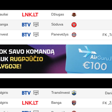
auliai
Džiugas
anga
Sūduva
nvest
Panevėžys
FK „T
lgiris
TransInvest
Dari
lgiris
Banga
FK „Ž