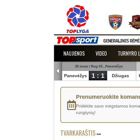
NAUJIENOS
VIDEO
TURNYRO L
25 turas / Rug 03 , Šiauliai
25 turas / Rug 03 , Panevėžys
1 : 3
1 : 1
uliai
Banga
Panevėžys
Džiugas
Prenumeruokite komand
Pridėkite savo mėgstamos komand
rungtynių!
TVARKARAŠTIS