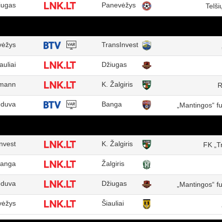
iugas
Panevėžys
Telši
vėžys
TransInvest
auliai
Džiugas
mann
K. Žalgiris
R
duva
Banga
„Mantingos“ f
nvest
K. Žalgiris
FK „T
anga
Žalgiris
duva
Džiugas
„Mantingos“ f
vėžys
Šiauliai