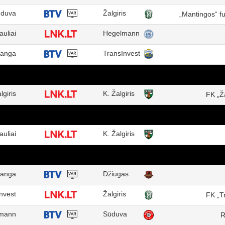
duva
Žalgiris
„Mantingos“ f
auliai
Hegelmann
anga
TransInvest
lgiris
K. Žalgiris
FK „Ž
auliai
K. Žalgiris
anga
Džiugas
nvest
Žalgiris
FK „T
mann
Sūduva
R