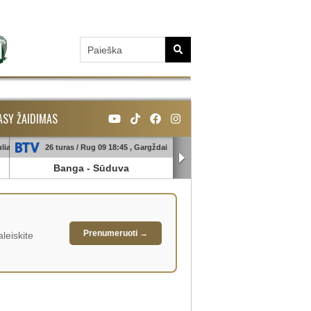
ASY ŽAIDIMAS
liai
26 turas / Rug 09 18:45 , Gargždai
26 turas / Rug 10 18:45 , Galin
Banga
-
Sūduva
TransInvest
-
Panevėžy
Prenumeruoti →
leiskite