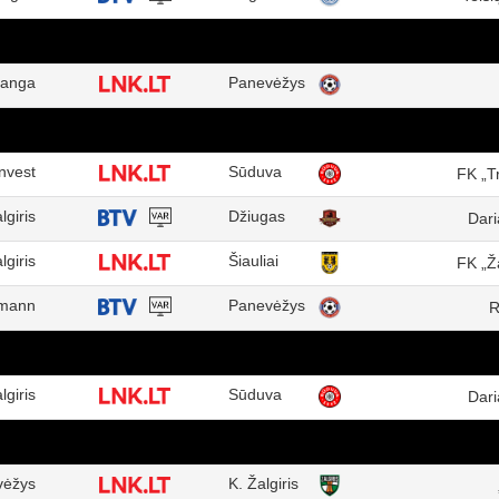
anga
Panevėžys
nvest
Sūduva
FK „T
lgiris
Džiugas
Dari
lgiris
Šiauliai
FK „Ž
mann
Panevėžys
R
lgiris
Sūduva
Dari
vėžys
K. Žalgiris