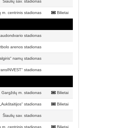
Šiaulių sav. stadionas
ų m. centrinis stadionas
Bilietai
audondvario stadionas
utbolo arenos stadionas
algiris“ namų stadionas
ransINVEST“ stadionas
Gargždų m. stadionas
Bilietai
„Aukštaitijos“ stadionas
Bilietai
Šiaulių sav. stadionas
ų m. centrinis stadionas
Bilietai