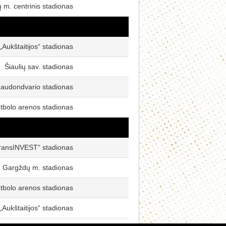
ų m. centrinis stadionas
„Aukštaitijos“ stadionas
Šiaulių sav. stadionas
audondvario stadionas
utbolo arenos stadionas
ransINVEST“ stadionas
Gargždų m. stadionas
utbolo arenos stadionas
„Aukštaitijos“ stadionas