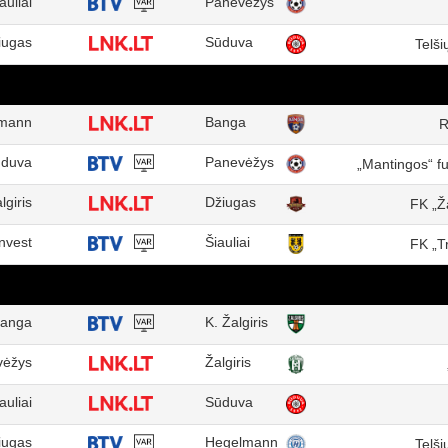
auliai
Panevėžys
iugas
Sūduva
Telši
mann
Banga
R
duva
Panevėžys
„Mantingos“ f
lgiris
Džiugas
FK „Ž
nvest
Šiauliai
FK „T
anga
K. Žalgiris
vėžys
Žalgiris
auliai
Sūduva
iugas
Hegelmann
Telši