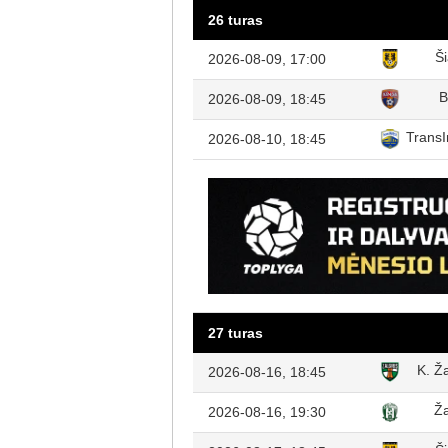
26 turas
Ši
2026-08-09, 17:00
B
2026-08-09, 18:45
TransI
2026-08-10, 18:45
27 turas
K. Ža
2026-08-16, 18:45
Ža
2026-08-16, 19:30