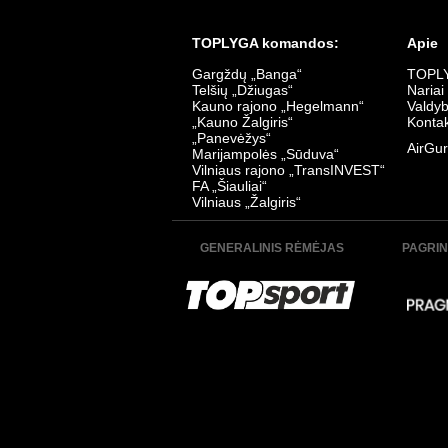
TOPLYGA komandos:
Apie
Gargždų „Banga“
TOPLY
Telšių „Džiugas“
Nariai
Kauno rajono „Hegelmann“
Valdy
„Kauno Žalgiris“
Kontak
„Panevėžys“
AirGur
Marijampolės „Sūduva“
Vilniaus rajono „TransINVEST“
FA „Šiauliai“
Vilniaus „Žalgiris“
GENERALINIS RĖMĖJAS
PAGRIN