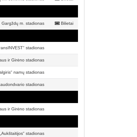
Gargždų m. stadionas
Bilietai
ransINVEST“ stadionas
aus ir Girėno stadionas
algiris“ namų stadionas
audondvario stadionas
aus ir Girėno stadionas
„Aukštaitijos“ stadionas