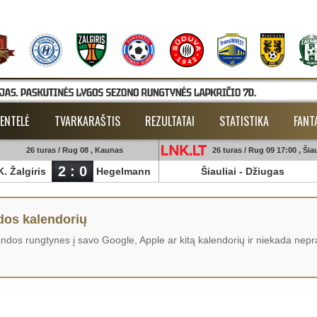
ENTELĖ
TVARKARAŠTIS
REZULTATAI
STATISTIKA
FANT
26 turas / Rug 08 , Kaunas
26 turas / Rug 09 17:00 , Šiau
2 : 0
K. Žalgiris
Hegelmann
Šiauliai
-
Džiugas
os kalendorių
os rungtynes į savo Google, Apple ar kitą kalendorių ir niekada nepra