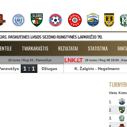
ENTELĖ
TVARKARAŠTIS
REZULTATAI
STATISTIKA
FANT
25 turas / Rug 03 , Panevėžys
26 turas / Rug 08 19:00 , Ka
1 : 1
Panevėžys
Džiugas
K. Žalgiris
-
Hegelmann
TURNYRO
Vieta
Kom
1.
2.
3.
4.