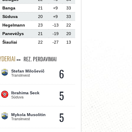
Banga
21
+9
33
Sūduva
20
+9
33
Hegelmann
23
-13
22
Panevėžys
21
-19
20
Šiauliai
22
-27
13
YDERIAI
REZ. PERDAVIMAI
6
Stefan Miloševič
TransInvest
5
Ibrahima Seck
Sūduva
5
Mykola Musolitin
TransInvest