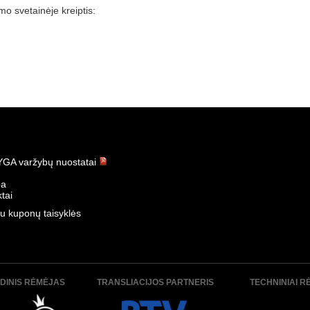
mo svetainėje kreiptis:
GA varžybų nuostatai
ba
tai
u kuponų taisyklės
DINIS RĖMĖJAS
TRANSLIACIJOS PARTNERIS
TECHNINIAI R