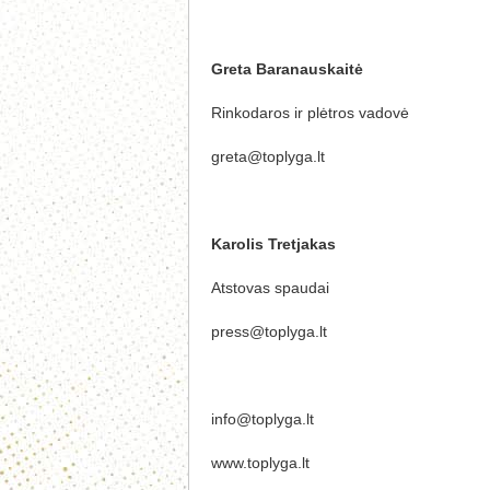
Greta Baranauskaitė
Rinkodaros ir plėtros vadovė
greta@toplyga.lt
Karolis Tretjakas
Atstovas spaudai
press@toplyga.lt
info@toplyga.lt
www.toplyga.lt