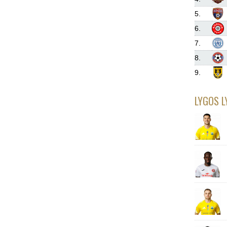
5.
6.
7.
8.
9.
LYGOS L