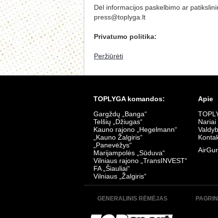
Dėl informacijos paskelbimo ar patikslini
press@toplyga.lt
Privatumo politika:
Peržiūrėti
TOPLYGA komandos:
Apie
Gargždų „Banga“
TOPLY
Telšių „Džiugas“
Nariai
Kauno rajono „Hegelmann“
Valdy
„Kauno Žalgiris“
Kontak
„Panevėžys“
AirGur
Marijampolės „Sūduva“
Vilniaus rajono „TransINVEST“
FA „Šiauliai“
Vilniaus „Žalgiris“
GENERALINIS RĖMĖJAS
PAGRIN