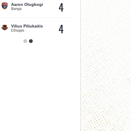
4
Aaron Olugbogi
Banga
4
Vilius Piliukaitis
Džiugas