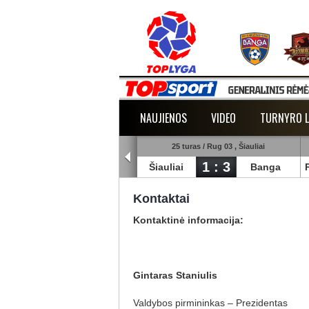
NAUJIENOS
VIDEO
TURNYRO L
5 turas / Rug 02 , Raudondvaris
25 turas / Rug 03 , Šiauliai
1 : 2
1 : 3
lmann
TransInvest
Šiauliai
Banga
Kontaktai
Kontaktinė informacija:
Gintaras Staniulis
Valdybos pirmininkas – Prezidentas