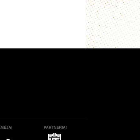
ĖMĖJAI
PARTNERIAI