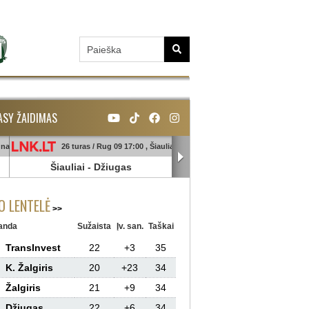
ASY ŽAIDIMAS
unas
26 turas / Rug 09 17:00 , Šiauliai
26 turas / Rug 09 18:45 , Ga
Šiauliai
-
Džiugas
Banga
-
Sūduva
 LENTELĖ
anda
Sužaista
Įv. san.
Taškai
TransInvest
22
+3
35
K. Žalgiris
20
+23
34
Žalgiris
21
+9
34
Džiugas
22
+6
34