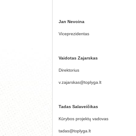
Jan Nevoina
Viceprezidentas
Vaidotas Zajarskas
Direktorius
v.zajarskas@toplyga.lt
Tadas Salaveičikas
Kūrybos projektų vadovas
tadas@toplyga.lt