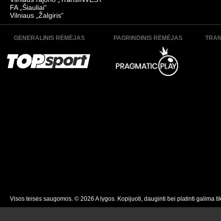
FA „Šiauliai“
Vilniaus „Žalgiris“
GENERALINIS RĖMĖJAS
PAGRINDINIS RĖMĖJAS
TRAN
Visos teisės saugomos. © 2026 A lygos. Kopijuoti, dauginti bei platinti galima ti