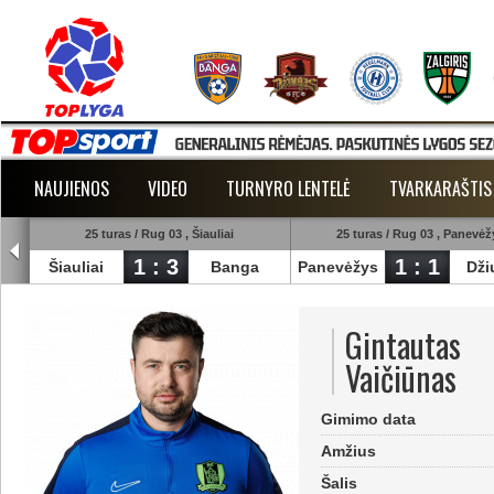
NAUJIENOS
VIDEO
TURNYRO LENTELĖ
TVARKARAŠTIS
25 turas / Rug 03 , Šiauliai
25 turas / Rug 03 , Panevėž
1 : 3
1 : 1
est
Šiauliai
Banga
Panevėžys
Dži
Gintautas
Vaičiūnas
Gimimo data
Amžius
Šalis