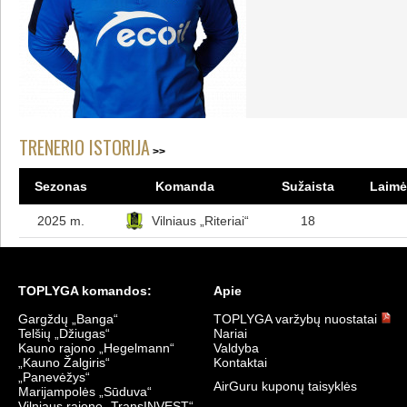
TRENERIO ISTORIJA
Sezonas
Komanda
Sužaista
Laimėt
2025 m.
Vilniaus „Riteriai“
18
TOPLYGA komandos:
Apie
Gargždų „Banga“
TOPLYGA varžybų nuostatai
Telšių „Džiugas“
Nariai
Kauno rajono „Hegelmann“
Valdyba
„Kauno Žalgiris“
Kontaktai
„Panevėžys“
AirGuru kuponų taisyklės
Marijampolės „Sūduva“
Vilniaus rajono „TransINVEST“