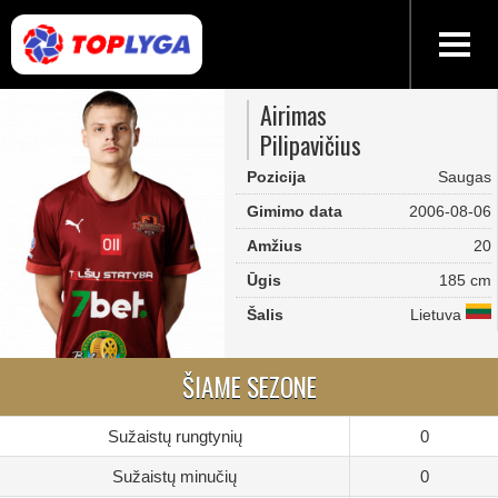
Airimas
Pilipavičius
Pozicija
Saugas
Gimimo data
2006-08-06
Amžius
20
Ūgis
185 cm
Šalis
Lietuva
ŠIAME SEZONE
Sužaistų rungtynių
0
Sužaistų minučių
0