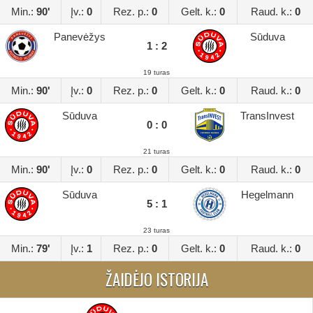
Min.:
90'
Įv.:
0
Rez. p.:
0
Gelt. k.:
0
Raud. k.:
0
Panevėžys
Sūduva
1 : 2
19 turas
Min.:
90'
Įv.:
0
Rez. p.:
0
Gelt. k.:
0
Raud. k.:
0
Sūduva
TransInvest
0 : 0
21 turas
Min.:
90'
Įv.:
0
Rez. p.:
0
Gelt. k.:
0
Raud. k.:
0
Sūduva
Hegelmann
5 : 1
23 turas
Min.:
79'
Įv.:
1
Rez. p.:
0
Gelt. k.:
0
Raud. k.:
0
ŽAIDĖJO ISTORIJA