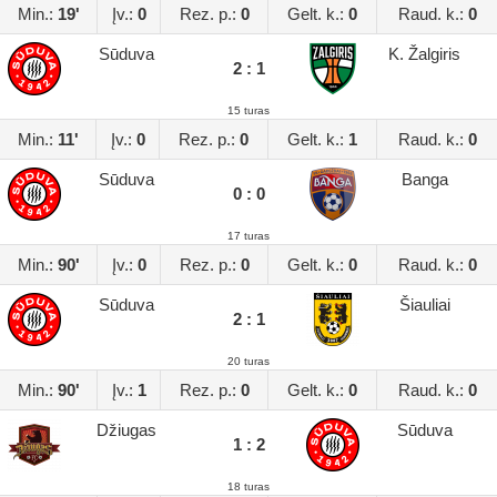
Min.:
19'
Įv.:
0
Rez. p.:
0
Gelt. k.:
0
Raud. k.:
0
Sūduva
K. Žalgiris
2 : 1
15 turas
Min.:
11'
Įv.:
0
Rez. p.:
0
Gelt. k.:
1
Raud. k.:
0
Sūduva
Banga
0 : 0
17 turas
Min.:
90'
Įv.:
0
Rez. p.:
0
Gelt. k.:
0
Raud. k.:
0
Sūduva
Šiauliai
2 : 1
20 turas
Min.:
90'
Įv.:
1
Rez. p.:
0
Gelt. k.:
0
Raud. k.:
0
Džiugas
Sūduva
1 : 2
18 turas