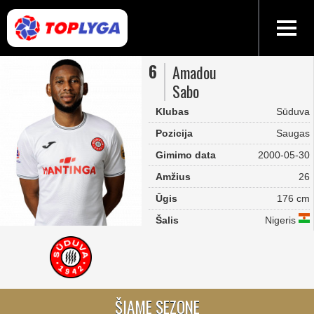
6
Amadou
Sabo
Klubas
Sūduva
Pozicija
Saugas
Gimimo data
2000-05-30
Amžius
26
Ūgis
176 cm
Šalis
Nigeris
ŠIAME SEZONE