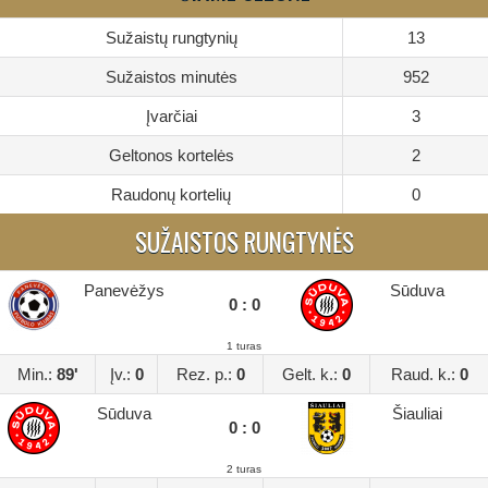
Sužaistų rungtynių
13
Sužaistos minutės
952
Įvarčiai
3
Geltonos kortelės
2
Raudonų kortelių
0
SUŽAISTOS RUNGTYNĖS
Panevėžys
Sūduva
0 : 0
1 turas
Min.:
89'
Įv.:
0
Rez. p.:
0
Gelt. k.:
0
Raud. k.:
0
Sūduva
Šiauliai
0 : 0
2 turas