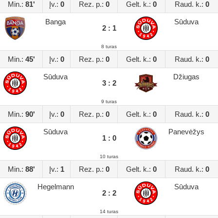
Min.:
81'
Įv.:
0
Rez. p.:
0
Gelt. k.:
0
Raud. k.:
0
Banga
Sūduva
2 : 1
8 turas
Min.:
45'
Įv.:
0
Rez. p.:
0
Gelt. k.:
0
Raud. k.:
0
Sūduva
Džiugas
3 : 2
9 turas
Min.:
90'
Įv.:
0
Rez. p.:
0
Gelt. k.:
0
Raud. k.:
0
Sūduva
Panevėžys
1 : 0
10 turas
Min.:
88'
Įv.:
1
Rez. p.:
0
Gelt. k.:
0
Raud. k.:
0
Hegelmann
Sūduva
2 : 2
14 turas