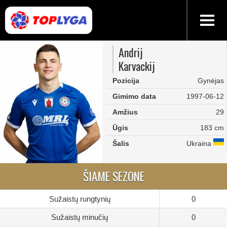
Andrij
Karvackij
Pozicija
Gynėjas
Gimimo data
1997-06-12
Amžius
29
Ūgis
183 cm
Šalis
Ukraina
ŠIAME SEZONE
Sužaistų rungtynių
0
Sužaistų minučių
0