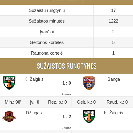
Sužaistų rungtynių
17
Sužaistos minutės
1222
Įvarčiai
2
Geltonos kortelės
5
Raudona kortelė
1
SUŽAISTOS RUNGTYNĖS
K. Žalgiris
Banga
1 : 0
2 turas
Min.:
90'
Įv.:
0
Rez. p.:
0
Gelt. k.:
0
Raud. k.:
0
Džiugas
K. Žalgiris
1 : 2
3 turas