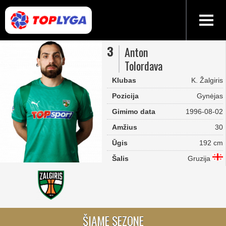
3
Anton
Tolordava
Klubas
K. Žalgiris
Pozicija
Gynėjas
Gimimo data
1996-08-02
Amžius
30
Ūgis
192 cm
Šalis
Gruzija
ŠIAME SEZONE