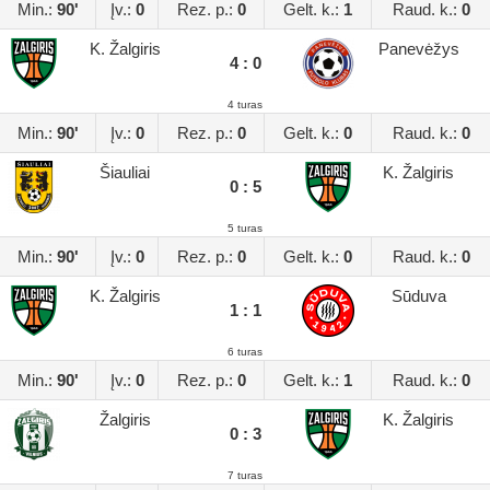
Min.:
90'
Įv.:
0
Rez. p.:
0
Gelt. k.:
1
Raud. k.:
0
K. Žalgiris
Panevėžys
4 : 0
4 turas
Min.:
90'
Įv.:
0
Rez. p.:
0
Gelt. k.:
0
Raud. k.:
0
Šiauliai
K. Žalgiris
0 : 5
5 turas
Min.:
90'
Įv.:
0
Rez. p.:
0
Gelt. k.:
0
Raud. k.:
0
K. Žalgiris
Sūduva
1 : 1
6 turas
Min.:
90'
Įv.:
0
Rez. p.:
0
Gelt. k.:
1
Raud. k.:
0
Žalgiris
K. Žalgiris
0 : 3
7 turas