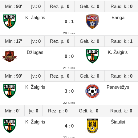
Min.:
90'
Įv.:
0
Rez. p.:
0
Gelt. k.:
0
Raud. k.:
0
K. Žalgiris
Banga
0 : 1
20 turas
Min.:
17'
Įv.:
0
Rez. p.:
0
Gelt. k.:
0
Raud. k.:
1
Džiugas
K. Žalgiris
0 : 0
21 turas
Min.:
90'
Įv.:
0
Rez. p.:
0
Gelt. k.:
0
Raud. k.:
0
K. Žalgiris
Panevėžys
3 : 0
22 turas
Min.:
0'
Įv.:
0
Rez. p.:
0
Gelt. k.:
0
Raud. k.:
0
K. Žalgiris
Šiauliai
4 : 0
32 turas