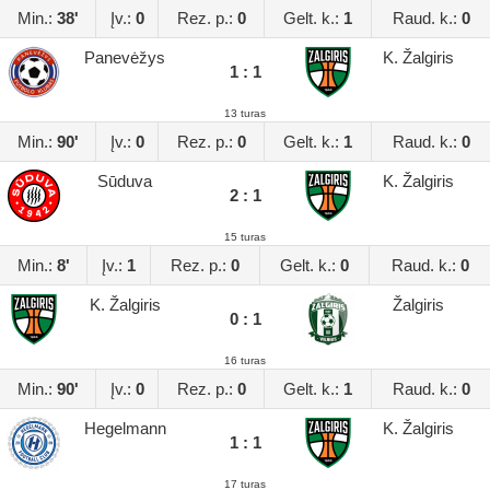
Min.:
38'
Įv.:
0
Rez. p.:
0
Gelt. k.:
1
Raud. k.:
0
Panevėžys
K. Žalgiris
1 : 1
13 turas
Min.:
90'
Įv.:
0
Rez. p.:
0
Gelt. k.:
1
Raud. k.:
0
Sūduva
K. Žalgiris
2 : 1
15 turas
Min.:
8'
Įv.:
1
Rez. p.:
0
Gelt. k.:
0
Raud. k.:
0
K. Žalgiris
Žalgiris
0 : 1
16 turas
Min.:
90'
Įv.:
0
Rez. p.:
0
Gelt. k.:
1
Raud. k.:
0
Hegelmann
K. Žalgiris
1 : 1
17 turas