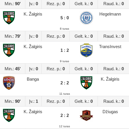
Min.:
90'
Įv.:
0
Rez. p.:
0
Gelt. k.:
0
Raud. k.:
0
K. Žalgiris
Hegelmann
5 : 0
8 turas
Min.:
79'
Įv.:
0
Rez. p.:
0
Gelt. k.:
0
Raud. k.:
0
K. Žalgiris
TransInvest
1 : 2
9 turas
Min.:
45'
Įv.:
0
Rez. p.:
0
Gelt. k.:
0
Raud. k.:
0
Banga
K. Žalgiris
2 : 2
11 turas
Min.:
90'
Įv.:
1
Rez. p.:
0
Gelt. k.:
0
Raud. k.:
0
K. Žalgiris
Džiugas
2 : 2
12 turas