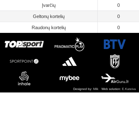
Įvarčių
0
Geltonų kortelių
0
Raudonų kortelių
0
Designed by:
Milk
Web solution:
E.Kateiva