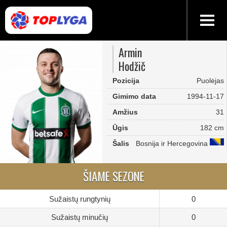
Armin
Hodžič
Pozicija
Puolėjas
Gimimo data
1994-11-17
Amžius
31
Ūgis
182 cm
Šalis
Bosnija ir Hercegovina
ŠIAME SEZONE
Sužaistų rungtynių
0
Sužaistų minučių
0