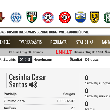
ENTELĖ
TVARKARAŠTIS
REZULTATAI
STATISTIKA
FANT
26 turas / Rug 08 , Kaunas
26 turas / Rug 09 17:00 , Šiau
2 : 0
K. Žalgiris
Hegelmann
Šiauliai
-
Džiugas
Cesinha Cesar
0
Santos
Sužaistų rungty
0
Pozicija
Saugas
Sužaistų minuči
Gimimo data
1999-02-07
0
Amžius
27
Įvarčių