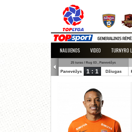
NAUJIENOS
VIDEO
TURNYRO L
25 turas / Rug 03 , Šiauliai
25 turas / Rug 03 , Panevėžys
1 : 3
1 : 1
uliai
Banga
Panevėžys
Džiugas