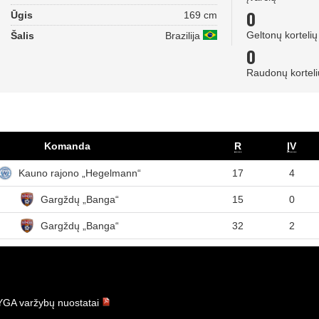
0
Ūgis
169 cm
Geltonų kortelių
Šalis
Brazilija
0
Raudonų korteli
Komanda
R
ĮV
Kauno rajono „Hegelmann“
17
4
Gargždų „Banga“
15
0
Gargždų „Banga“
32
2
GA varžybų nuostatai