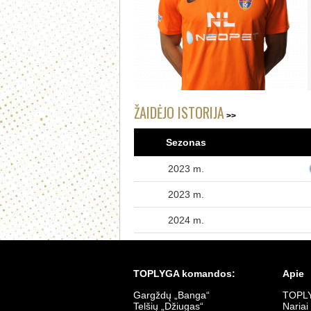
ŽAIDĖJO ISTORIJA
Sezonas
2023 m.
2023 m.
2024 m.
TOPLYGA komandos:
Apie
Gargždų „Banga“
TOPLY
Telšių „Džiugas“
Nariai