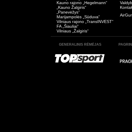
Kauno rajono „Hegelmann“
Valdy
„Kauno Žalgiris“
Kontak
„Panevėžys“
AirGur
Marijampolės „Sūduva“
Vilniaus rajono „TransINVEST“
FA „Šiauliai“
Vilniaus „Žalgiris“
GENERALINIS RĖMĖJAS
PAGRIN