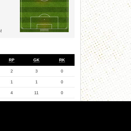
ų
RP
GK
RK
2
3
0
1
1
0
4
11
0