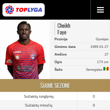
Cheikh
Faye
Pozicija
Gynėjas
Gimimo data
1999-01-27
Amžius
27
Ūgis
173 cm
Šalis
Senegalas
ŠIAME SEZONE
Sužaistų rungtynių
0
Sužaistų minučių
0