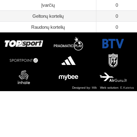
Įvarčių
0
Geltonų kortelių
0
Raudonų kortelių
0
Designed by:
Milk
Web solution:
E.Kateiva