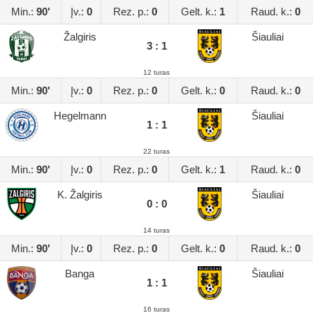
Min.:
90'
Įv.:
0
Rez. p.:
0
Gelt. k.:
1
Raud. k.:
0
Žalgiris
Šiauliai
3 : 1
12 turas
Min.:
90'
Įv.:
0
Rez. p.:
0
Gelt. k.:
0
Raud. k.:
0
Hegelmann
Šiauliai
1 : 1
22 turas
Min.:
90'
Įv.:
0
Rez. p.:
0
Gelt. k.:
1
Raud. k.:
0
K. Žalgiris
Šiauliai
0 : 0
14 turas
Min.:
90'
Įv.:
0
Rez. p.:
0
Gelt. k.:
0
Raud. k.:
0
Banga
Šiauliai
1 : 1
16 turas