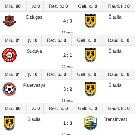
Min.:
90'
Įv.:
0
Rez. p.:
0
Gelt. k.:
0
Raud. k.:
0
Džiugas
Šiauliai
4 : 3
17 turas
Min.:
0'
Įv.:
0
Rez. p.:
0
Gelt. k.:
0
Raud. k.:
0
Sūduva
Šiauliai
2 : 1
20 turas
Min.:
0'
Įv.:
0
Rez. p.:
0
Gelt. k.:
0
Raud. k.:
0
Panevėžys
Šiauliai
3 : 2
18 turas
Min.:
90'
Įv.:
0
Rez. p.:
0
Gelt. k.:
0
Raud. k.:
0
Šiauliai
TransInvest
1 : 3
19 turas