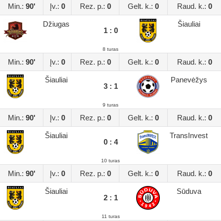
Min.:
90'
Įv.:
0
Rez. p.:
0
Gelt. k.:
0
Raud. k.:
0
Džiugas
Šiauliai
1 : 0
8 turas
Min.:
90'
Įv.:
0
Rez. p.:
0
Gelt. k.:
0
Raud. k.:
0
Šiauliai
Panevėžys
3 : 1
9 turas
Min.:
90'
Įv.:
0
Rez. p.:
0
Gelt. k.:
0
Raud. k.:
0
Šiauliai
TransInvest
0 : 4
10 turas
Min.:
90'
Įv.:
0
Rez. p.:
0
Gelt. k.:
0
Raud. k.:
0
Šiauliai
Sūduva
2 : 1
11 turas