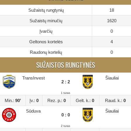
Sužaistų rungtynių
18
Sužaistų minučių
1620
Įvarčių
0
Geltonos kortelės
4
Raudonų kortelių
0
SUŽAISTOS RUNGTYNĖS
TransInvest
Šiauliai
2 : 2
1 turas
Min.:
90'
Įv.:
0
Rez. p.:
0
Gelt. k.:
0
Raud. k.:
0
Sūduva
Šiauliai
0 : 0
2 turas