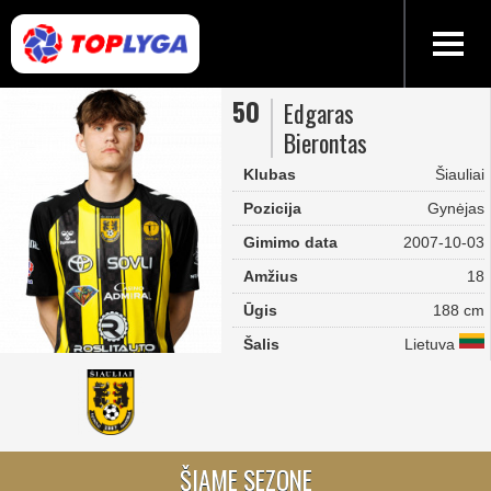
50
Edgaras
Bierontas
Klubas
Šiauliai
Pozicija
Gynėjas
Gimimo data
2007-10-03
Amžius
18
Ūgis
188 cm
Šalis
Lietuva
ŠIAME SEZONE