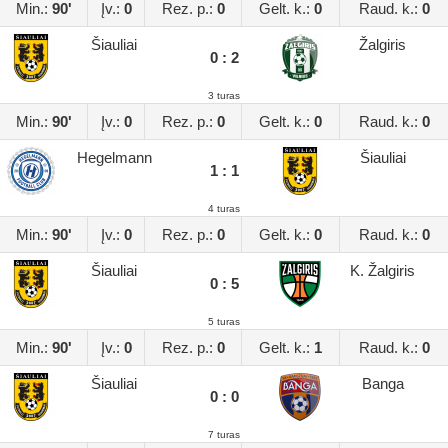
Min.:
90'
Įv.:
0
Rez. p.:
0
Gelt. k.:
0
Raud. k.:
0
Šiauliai
Žalgiris
0 : 2
3 turas
Min.:
90'
Įv.:
0
Rez. p.:
0
Gelt. k.:
0
Raud. k.:
0
Hegelmann
Šiauliai
1 : 1
4 turas
Min.:
90'
Įv.:
0
Rez. p.:
0
Gelt. k.:
0
Raud. k.:
0
Šiauliai
K. Žalgiris
0 : 5
5 turas
Min.:
90'
Įv.:
0
Rez. p.:
0
Gelt. k.:
1
Raud. k.:
0
Šiauliai
Banga
0 : 0
7 turas