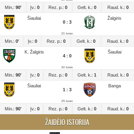
Min.:
90'
Įv.:
0
Rez. p.:
0
Gelt. k.:
0
Raud. k.:
0
Šiauliai
Žalgiris
0 : 3
21 turas
Min.:
0'
Įv.:
0
Rez. p.:
0
Gelt. k.:
0
Raud. k.:
0
K. Žalgiris
Šiauliai
4 : 0
32 turas
Min.:
90'
Įv.:
0
Rez. p.:
0
Gelt. k.:
1
Raud. k.:
0
Šiauliai
Banga
1 : 3
25 turas
Min.:
90'
Įv.:
0
Rez. p.:
0
Gelt. k.:
0
Raud. k.:
0
ŽAIDĖJO ISTORIJA