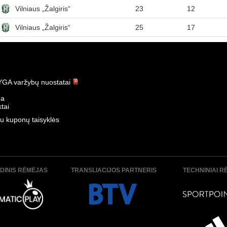
Vilniaus „Žalgiris“
23
12
Vilniaus „Žalgiris“
25
17
GA varžybų nuostatai
ba
tai
u kuponų taisyklės
DINIS RĖMĖJAS
TRANSLIACIJOS PARTNERIS
TECHNINIAI R