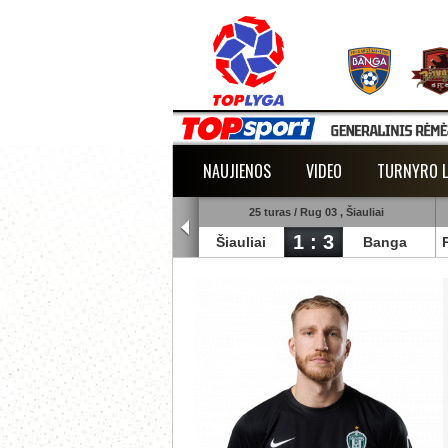
NAUJIENOS
VIDEO
TURNYRO L
5 turas / Rug 02 , Raudondvaris
25 turas / Rug 03 , Šiauliai
1 : 2
1 : 3
lmann
TransInvest
Šiauliai
Banga