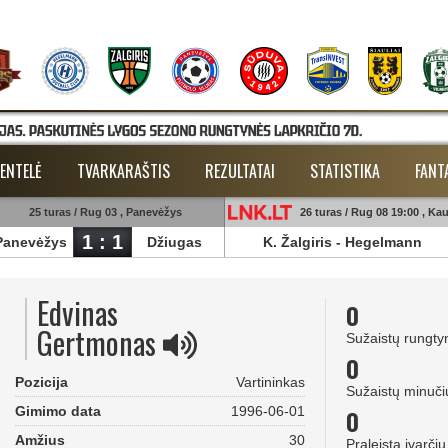
ENTELĖ
TVARKARAŠTIS
REZULTATAI
STATISTIKA
FANT
25 turas / Rug 03 , Panevėžys
26 turas / Rug 08 19:00 , Ka
1 : 1
Panevėžys
Džiugas
K. Žalgiris
-
Hegelmann
Edvinas
0
Gertmonas
Sužaistų rungty
0
Pozicija
Vartininkas
Sužaistų minuči
Gimimo data
1996-06-01
0
Amžius
30
Praleista įvarčių