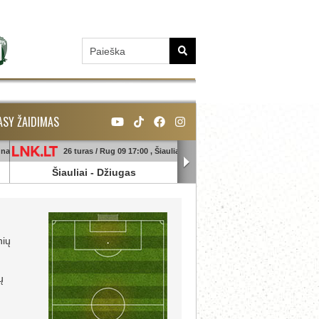
ASY ŽAIDIMAS
unas
26 turas / Rug 09 17:00 , Šiauliai
26 turas / Rug 09 18:45 , Ga
Šiauliai
-
Džiugas
Banga
-
Sūduva
nių
ų