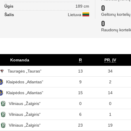
0
Ūgis
189 cm
Geltonų kortelių
Šalis
Lietuva
0
Raudonų korteli
Komanda
R
PR. ĮV
Tauragės „Tauras“
13
34
Klaipėdos „Atlantas“
9
2
Klaipėdos „Atlantas“
15
14
Vilniaus „Žalgiris“
0
0
Vilniaus „Žalgiris“
6
1
Vilniaus „Žalgiris“
23
19