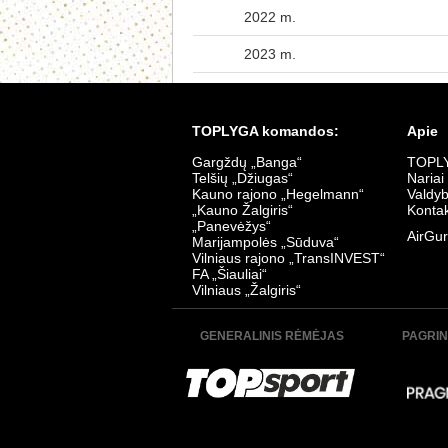
2022 m.
2023 m.
TOPLYGA komandos:
Apie
Gargždų „Banga“
TOPLY
Telšių „Džiugas“
Nariai
Kauno rajono „Hegelmann“
Valdy
„Kauno Žalgiris“
Kontak
„Panevėžys“
AirGur
Marijampolės „Sūduva“
Vilniaus rajono „TransINVEST“
FA „Šiauliai“
Vilniaus „Žalgiris“
GENERALINIS RĖMĖJAS
PAGRIN