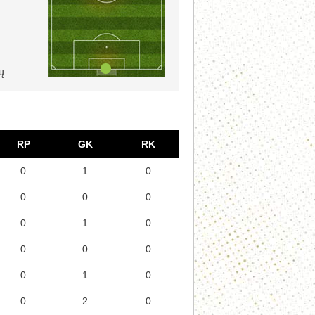
ų
RP
GK
RK
0
1
0
0
0
0
0
1
0
0
0
0
0
1
0
0
2
0