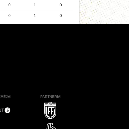
0
1
0
0
1
0
ĖMĖJAI
PARTNERIAI