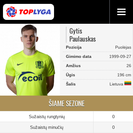
Gytis
Paulauskas
Pozicija
Puolėjas
Gimimo data
1999-09-27
Amžius
26
Ūgis
196 cm
Šalis
Lietuva
ŠIAME SEZONE
Sužaistų rungtynių
0
Sužaistų minučių
0