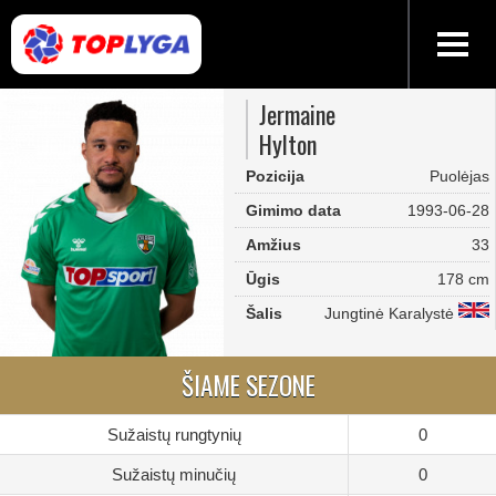
Jermaine
Hylton
Pozicija
Puolėjas
Gimimo data
1993-06-28
Amžius
33
Ūgis
178 cm
Šalis
Jungtinė Karalystė
ŠIAME SEZONE
Sužaistų rungtynių
0
Sužaistų minučių
0