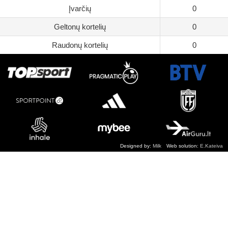
Įvarčių
0
Geltonų kortelių
0
Raudonų kortelių
0
Designed by:
Milk
Web solution:
E.Kateiva