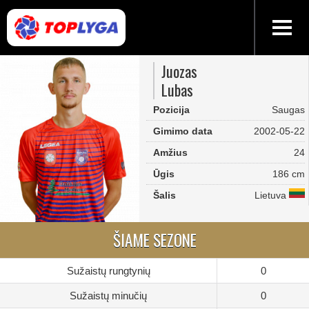
Juozas
Lubas
Pozicija
Saugas
Gimimo data
2002-05-22
Amžius
24
Ūgis
186 cm
Šalis
Lietuva
ŠIAME SEZONE
Sužaistų rungtynių
0
Sužaistų minučių
0