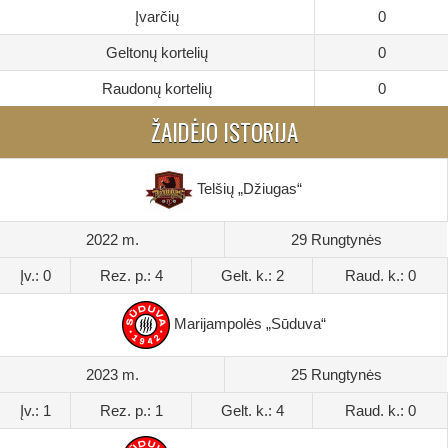
Įvarčių
0
Geltonų kortelių
0
Raudonų kortelių
0
ŽAIDĖJO ISTORIJA
Telšių „Džiugas“
2022 m.
29 Rungtynės
Įv.: 0
Rez. p.: 4
Gelt. k.: 2
Raud. k.: 0
Marijampolės „Sūduva“
2023 m.
25 Rungtynės
Įv.: 1
Rez. p.: 1
Gelt. k.: 4
Raud. k.: 0