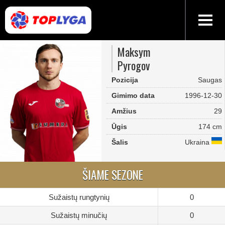
Maksym
Pyrogov
Pozicija
Saugas
Gimimo data
1996-12-30
Amžius
29
Ūgis
174 cm
Šalis
Ukraina
ŠIAME SEZONE
Sužaistų rungtynių
0
Sužaistų minučių
0