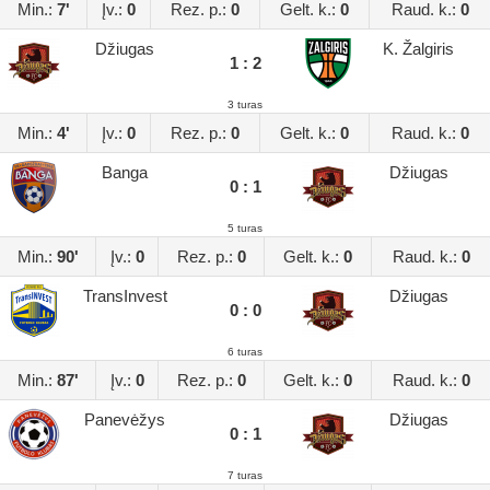
Min.:
7'
Įv.:
0
Rez. p.:
0
Gelt. k.:
0
Raud. k.:
0
Džiugas
K. Žalgiris
1 : 2
3 turas
Min.:
4'
Įv.:
0
Rez. p.:
0
Gelt. k.:
0
Raud. k.:
0
Banga
Džiugas
0 : 1
5 turas
Min.:
90'
Įv.:
0
Rez. p.:
0
Gelt. k.:
0
Raud. k.:
0
TransInvest
Džiugas
0 : 0
6 turas
Min.:
87'
Įv.:
0
Rez. p.:
0
Gelt. k.:
0
Raud. k.:
0
Panevėžys
Džiugas
0 : 1
7 turas