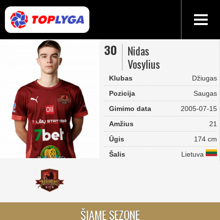
30
Nidas
Vosylius
Klubas
Džiugas
Pozicija
Saugas
Gimimo data
2005-07-15
Amžius
21
Ūgis
174 cm
Šalis
Lietuva
ŠIAME SEZONE