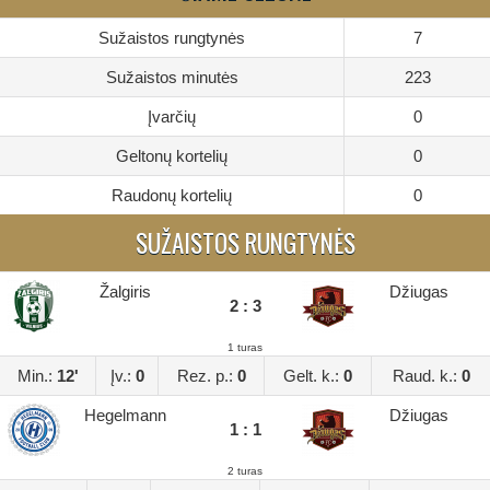
Sužaistos rungtynės
7
Sužaistos minutės
223
Įvarčių
0
Geltonų kortelių
0
Raudonų kortelių
0
SUŽAISTOS RUNGTYNĖS
Žalgiris
Džiugas
2 : 3
1 turas
Min.:
12'
Įv.:
0
Rez. p.:
0
Gelt. k.:
0
Raud. k.:
0
Hegelmann
Džiugas
1 : 1
2 turas