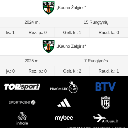
„Kauno Žalgiris“
2024 m.
15 Rungtynių
Įv.: 1
Rez. p.: 0
Gelt. k.: 1
Raud. k.: 0
„Kauno Žalgiris“
2025 m.
7 Rungtynės
Įv.: 0
Rez. p.: 0
Gelt. k.: 2
Raud. k.: 1
Designed by:
Milk
Web solution:
E.Kateiva