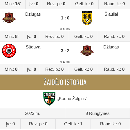
Min.:
15'
Įv.:
0
Rez. p.:
0
Gelt. k.:
0
Raud. k.:
0
Džiugas
Šiauliai
1 : 0
8 turas
Min.:
8'
Įv.:
0
Rez. p.:
0
Gelt. k.:
0
Raud. k.:
0
Sūduva
Džiugas
3 : 2
9 turas
Min.:
0'
Įv.:
0
Rez. p.:
0
Gelt. k.:
0
Raud. k.:
0
ŽAIDĖJO ISTORIJA
„Kauno Žalgiris“
2023 m.
9 Rungtynės
Įv.: 0
Rez. p.: 0
Gelt. k.: 1
Raud. k.: 0