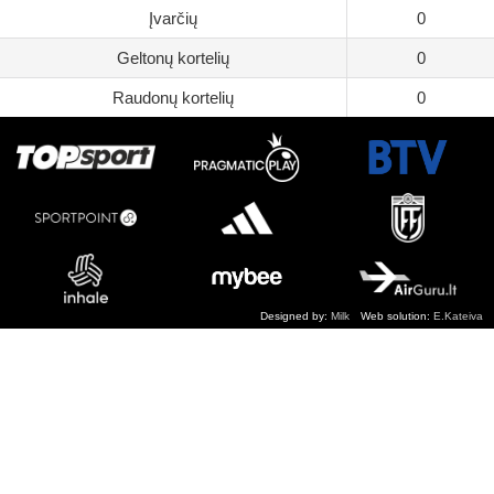
Įvarčių
0
Geltonų kortelių
0
Raudonų kortelių
0
Designed by:
Milk
Web solution:
E.Kateiva