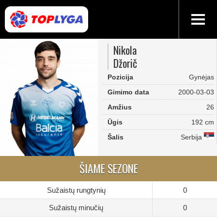
Nikola
Džorič
Pozicija
Gynėjas
Gimimo data
2000-03-03
Amžius
26
Ūgis
192 cm
Šalis
Serbija
ŠIAME SEZONE
Sužaistų rungtynių
0
Sužaistų minučių
0