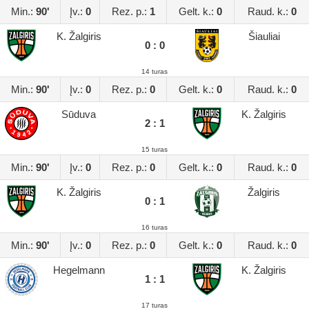
Min.:
90'
Įv.:
0
Rez. p.:
1
Gelt. k.:
0
Raud. k.:
0
K. Žalgiris
Šiauliai
0 : 0
14 turas
Min.:
90'
Įv.:
0
Rez. p.:
0
Gelt. k.:
0
Raud. k.:
0
Sūduva
K. Žalgiris
2 : 1
15 turas
Min.:
90'
Įv.:
0
Rez. p.:
0
Gelt. k.:
0
Raud. k.:
0
K. Žalgiris
Žalgiris
0 : 1
16 turas
Min.:
90'
Įv.:
0
Rez. p.:
0
Gelt. k.:
0
Raud. k.:
0
Hegelmann
K. Žalgiris
1 : 1
17 turas