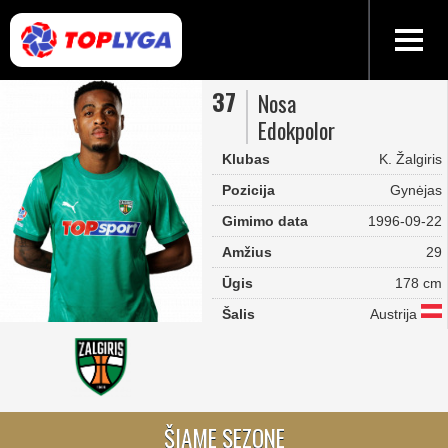
37
Nosa
Edokpolor
Klubas
K. Žalgiris
Pozicija
Gynėjas
Gimimo data
1996-09-22
Amžius
29
Ūgis
178 cm
Šalis
Austrija
ŠIAME SEZONE