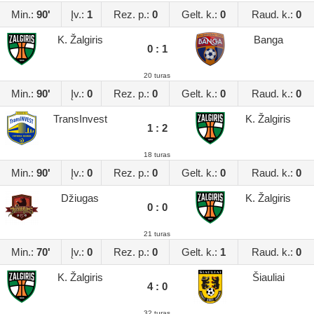
Min.:
90'
Įv.:
1
Rez. p.:
0
Gelt. k.:
0
Raud. k.:
0
K. Žalgiris
Banga
0 : 1
20 turas
Min.:
90'
Įv.:
0
Rez. p.:
0
Gelt. k.:
0
Raud. k.:
0
TransInvest
K. Žalgiris
1 : 2
18 turas
Min.:
90'
Įv.:
0
Rez. p.:
0
Gelt. k.:
0
Raud. k.:
0
Džiugas
K. Žalgiris
0 : 0
21 turas
Min.:
70'
Įv.:
0
Rez. p.:
0
Gelt. k.:
1
Raud. k.:
0
K. Žalgiris
Šiauliai
4 : 0
32 turas