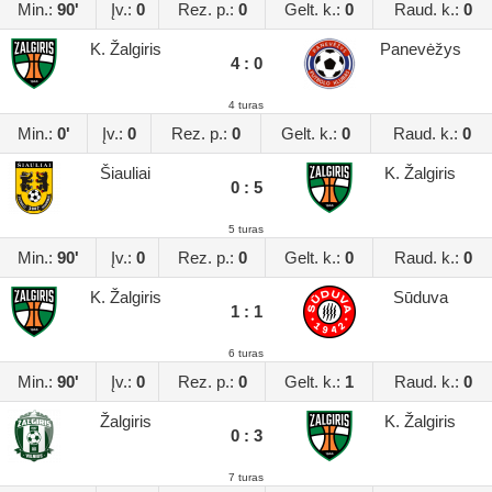
Min.:
90'
Įv.:
0
Rez. p.:
0
Gelt. k.:
0
Raud. k.:
0
K. Žalgiris
Panevėžys
4 : 0
4 turas
Min.:
0'
Įv.:
0
Rez. p.:
0
Gelt. k.:
0
Raud. k.:
0
Šiauliai
K. Žalgiris
0 : 5
5 turas
Min.:
90'
Įv.:
0
Rez. p.:
0
Gelt. k.:
0
Raud. k.:
0
K. Žalgiris
Sūduva
1 : 1
6 turas
Min.:
90'
Įv.:
0
Rez. p.:
0
Gelt. k.:
1
Raud. k.:
0
Žalgiris
K. Žalgiris
0 : 3
7 turas