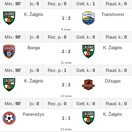
Min.:
90'
Įv.:
0
Rez. p.:
0
Gelt. k.:
1
Raud. k.:
0
K. Žalgiris
TransInvest
1 : 2
9 turas
Min.:
90'
Įv.:
0
Rez. p.:
0
Gelt. k.:
0
Raud. k.:
0
Banga
K. Žalgiris
2 : 2
11 turas
Min.:
90'
Įv.:
0
Rez. p.:
1
Gelt. k.:
0
Raud. k.:
0
K. Žalgiris
Džiugas
2 : 2
12 turas
Min.:
90'
Įv.:
0
Rez. p.:
0
Gelt. k.:
0
Raud. k.:
0
Panevėžys
K. Žalgiris
1 : 1
13 turas