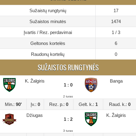
Sužaistų rungtynių
17
Sužaistos minutės
1474
Įvartis / Rez. perdavimai
1 / 3
Geltonos kortelės
6
Raudonų kortelių
0
SUŽAISTOS RUNGTYNĖS
K. Žalgiris
Banga
1 : 0
2 turas
Min.:
90'
Įv.:
0
Rez. p.:
0
Gelt. k.:
1
Raud. k.:
0
Džiugas
K. Žalgiris
1 : 2
3 turas