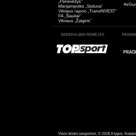
„Panevėžys“
AirGur
Marijampolės „Sūduva“
Vilniaus rajono „TransINVEST“
FA „Šiauliai“
Vilniaus „Žalgiris“
GENERALINIS RĖMĖJAS
PAGRIN
Visos teisės saugomos. © 2026 A lygos. Kopijuoti