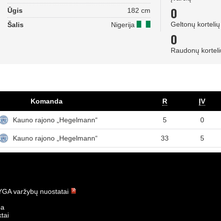
0
Ūgis
182 cm
Geltonų kortelių
Šalis
Nigerija
0
Raudonų korteli
Komanda
R
ĮV
Kauno rajono „Hegelmann“
5
0
Kauno rajono „Hegelmann“
33
5
GA varžybų nuostatai
ba
tai