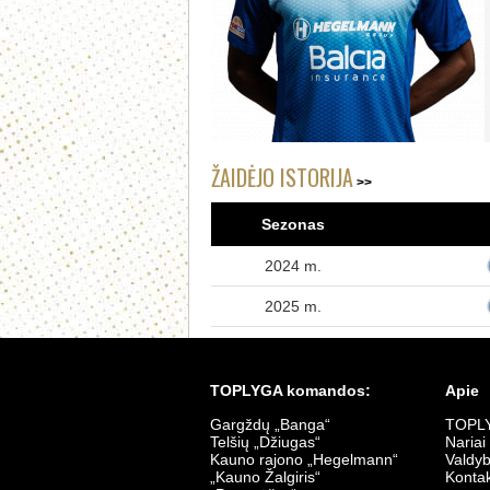
ŽAIDĖJO ISTORIJA
Sezonas
2024 m.
2025 m.
TOPLYGA komandos:
Apie
Gargždų „Banga“
TOPLY
Telšių „Džiugas“
Nariai
Kauno rajono „Hegelmann“
Valdy
„Kauno Žalgiris“
Kontak