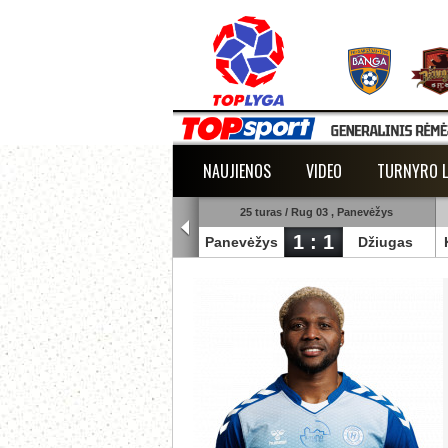
NAUJIENOS
VIDEO
TURNYRO L
25 turas / Rug 03 , Šiauliai
25 turas / Rug 03 , Panevėžys
1 : 3
1 : 1
uliai
Banga
Panevėžys
Džiugas