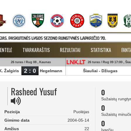
ENTELĖ
TVARKARAŠTIS
REZULTATAI
STATISTIKA
FANT
26 turas / Rug 08 , Kaunas
26 turas / Rug 09 17:00 , Šiau
2 : 0
K. Žalgiris
Hegelmann
Šiauliai
-
Džiugas
Rasheed Yusuf
0
Sužaistų rungty
0
Pozicija
Puolėjas
Sužaistų minuči
Gimimo data
2004-05-14
0
Amžius
22
Įvarčių