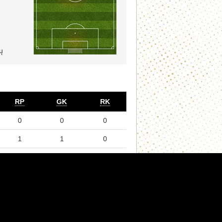
ų
RP
GK
RK
0
0
0
1
1
0