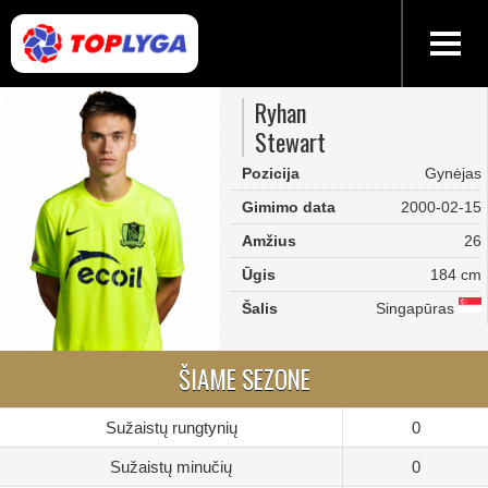
Ryhan
Stewart
Pozicija
Gynėjas
Gimimo data
2000-02-15
Amžius
26
Ūgis
184 cm
Šalis
Singapūras
ŠIAME SEZONE
Sužaistų rungtynių
0
Sužaistų minučių
0