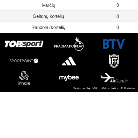
Įvarčių
0
Geltonų kortelių
0
Raudonų kortelių
0
Designed by:
Milk
Web solution:
E.Kateiva