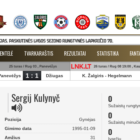
ENTELĖ
TVARKARAŠTIS
REZULTATAI
STATISTIKA
FANT
25 turas / Rug 03 , Panevėžys
26 turas / Rug 08 19:00 , Ka
1 : 1
Panevėžys
Džiugas
K. Žalgiris
-
Hegelmann
Sergij Kulynyč
0
Sužaistų rungty
0
Pozicija
Gynėjas
Sužaistų minuči
Gimimo data
1995-01-09
0
Amžius
31
Įvarčių