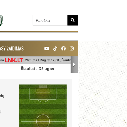
ASY ŽAIDIMAS
unas
26 turas / Rug 09 17:00 , Šiauliai
26 turas / Rug 09 18:45 , Ga
Šiauliai
-
Džiugas
Banga
-
Sūduva
nių
ų