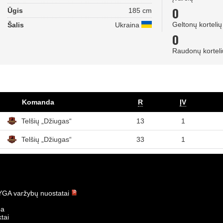
0
Ūgis
185 cm
Geltonų kortelių
Šalis
Ukraina
0
Raudonų korteli
Komanda
R
ĮV
Telšių „Džiugas“
13
1
Telšių „Džiugas“
33
1
GA varžybų nuostatai
ba
tai