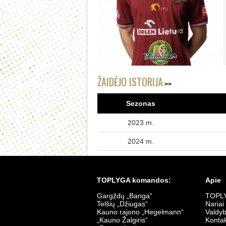
ŽAIDĖJO ISTORIJA
Sezonas
2023 m.
2024 m.
TOPLYGA komandos:
Apie
Gargždų „Banga“
TOPLY
Telšių „Džiugas“
Nariai
Kauno rajono „Hegelmann“
Valdy
„Kauno Žalgiris“
Kontak