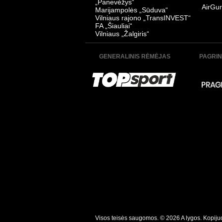
„Panevėžys“
AirGur
Marijampolės „Sūduva“
Vilniaus rajono „TransINVEST“
FA „Šiauliai“
Vilniaus „Žalgiris“
GENERALINIS RĖMĖJAS
PAGRIN
Visos teisės saugomos. © 2026 A lygos. Kopijuoti