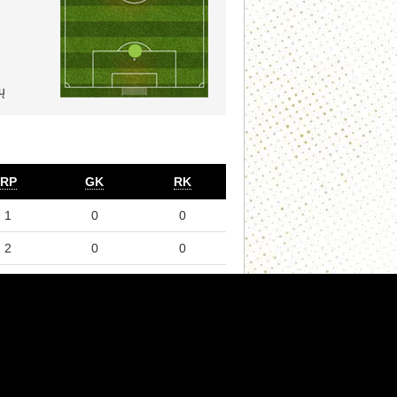
ų
RP
GK
RK
1
0
0
2
0
0