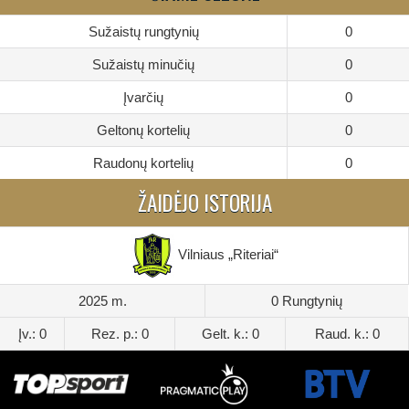
Sužaistų rungtynių
0
Sužaistų minučių
0
Įvarčių
0
Geltonų kortelių
0
Raudonų kortelių
0
ŽAIDĖJO ISTORIJA
Vilniaus „Riteriai“
2025 m.
0 Rungtynių
Įv.: 0
Rez. p.: 0
Gelt. k.: 0
Raud. k.: 0