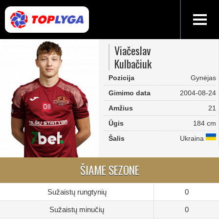
Viačeslav
Kulbačiuk
Pozicija
Gynėjas
Gimimo data
2004-08-24
Amžius
21
Ūgis
184 cm
Šalis
Ukraina
ŠIAME SEZONE
Sužaistų rungtynių
0
Sužaistų minučių
0