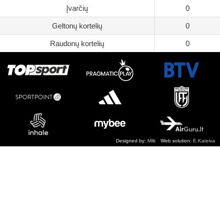
Įvarčių
0
Geltonų kortelių
0
Raudonų kortelių
0
Designed by:
Milk
Web solution:
E.Kateiva