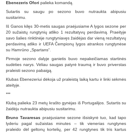
Ebenezeris Ofori
palieka komandą.
Sutartis su saugu po sezono buvo nutraukta abipusiu
susitarimu.
Iš Ganos kilęs 30-metis saugas praėjusiame A lygos sezone per
20 sužaistų rungtynių atliko 1 rezultatyvų perdavimą. Praeityje
savo šalies rinktinėje rungtyniavęs žaidėjas dar vieną rezultatyvų
perdavimą atliko ir UEFA Čempionų lygos atrankos rungtynėse
su Hamrūno „Spartans“.
Pirmoje sezono dalyje ganietis buvo nepakeičiamas startinės
sudėties narys. Vėliau saugas patyrė traumą ir buvo priverstas
praleisti sezono pabaigą.
Klubas Ebenezeriui dėkoja už praleistą laiką kartu ir linki sėkmės
ateityje.
***
Klubą palieka 23 metų krašto gynėjas iš Portugalijos. Sutartis su
žaidėju nutraukta abipusiu susitarimu.
Bruno Tavaresas
praėjusiame sezone išsiskyrė tuo, kad tapo
lyderiu pagal sužaistas minutes – tik vienerias rungtynes
praleido dėl geltonų kortelių, per 42 rungtynes tik tris kartus