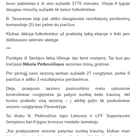
buvo pakeistas ir iš viso sužaidė 3776 minutes. Visoje A lygoje
daugiau minučių sužaidė tik keturi futbolininkai.
B. Tavaresas taip pat atliko daugiausiai rezultatyvių perdavimų
komandoje (5) bei pelnė du įvarčius.
Klubas dėkoja futbolininkui už praleistą laiką ekipoje ir linki jam
didžiausios sėkmės ateityje.
***
Puolėjas iš Serbijos lieka Vilniuje dar bent metams. Tai bus jau
trečiasis
Nikola Petkovičiaus
sezonas mūsų gretose.
Per pirmąjį savo sezoną serbas sužaidė 27 rungtynes, pelnė 8
įvarčius ir atliko 3 rezultatyvius perdavimus.
Deja, praėjusio sezono pasiruošimo metu vykusiose
kontrolinėse rungtynėse jis patyrė sunkią kelio traumą, dėl
kurios praleido visą sezoną – į aikštę grįžo tik paskutinėse
sezono rungtynėse Panevėžyje.
Su klubu N. Petkovičius tapo Lietuvos ir LFF Supertaurės
čempionu bei A lygos bronzos medalio laimėtoju.
„Kai praėjusiame sezone patyriau sunkią traumą, klubas man