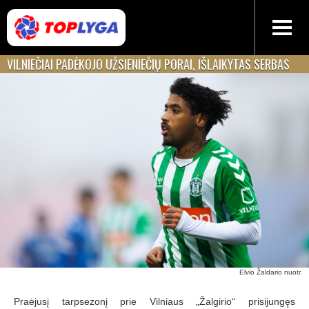
VILNIEČIAI PADĖKOJO UŽSIENIEČIŲ PORAI, IŠLAIKYTAS SERBAS
Elvio Žaldario nuotr.
Praėjusį tarpsezonį prie Vilniaus „Žalgirio“ prisijungęs