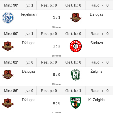
Min.:
90'
Įv.:
1
Rez. p.:
0
Gelt. k.:
0
Raud. k.:
0
Hegelmann
Džiugas
1 : 1
20 turas
Min.:
90'
Įv.:
1
Rez. p.:
0
Gelt. k.:
0
Raud. k.:
0
Džiugas
Sūduva
1 : 2
18 turas
Min.:
82'
Įv.:
0
Rez. p.:
0
Gelt. k.:
0
Raud. k.:
0
Džiugas
Žalgiris
0 : 0
19 turas
Min.:
86'
Įv.:
0
Rez. p.:
0
Gelt. k.:
1
Raud. k.:
0
Džiugas
K. Žalgiris
0 : 0
21 turas