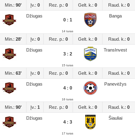
Min.:
90'
Įv.:
0
Rez. p.:
0
Gelt. k.:
0
Raud. k.:
0
Džiugas
Banga
0 : 1
14 turas
Min.:
28'
Įv.:
0
Rez. p.:
0
Gelt. k.:
0
Raud. k.:
0
Džiugas
TransInvest
3 : 2
15 turas
Min.:
63'
Įv.:
0
Rez. p.:
0
Gelt. k.:
0
Raud. k.:
0
Džiugas
Panevėžys
4 : 0
16 turas
Min.:
90'
Įv.:
1
Rez. p.:
0
Gelt. k.:
0
Raud. k.:
0
Džiugas
Šiauliai
4 : 3
17 turas