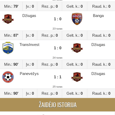
Min.:
79'
Įv.:
0
Rez. p.:
0
Gelt. k.:
0
Raud. k.:
0
Džiugas
Banga
1 : 0
23 turas
Min.:
87'
Įv.:
0
Rez. p.:
0
Gelt. k.:
0
Raud. k.:
0
TransInvest
Džiugas
1 : 0
24 turas
Min.:
90'
Įv.:
0
Rez. p.:
0
Gelt. k.:
0
Raud. k.:
0
Panevėžys
Džiugas
1 : 1
25 turas
Min.:
90'
Įv.:
0
Rez. p.:
0
Gelt. k.:
0
Raud. k.:
0
ŽAIDĖJO ISTORIJA