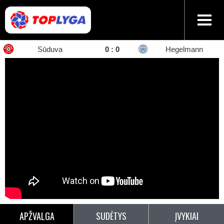
Sūduva
0
:
0
Hegelmann
APŽVALGA
SUDĖTYS
ĮVYKIAI