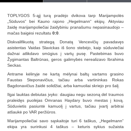
TOPLYGOS 5-ąjį turą pradėjo dvikova tarp Marijampolės
„Sūduvos“ bei Kauno rajono „Hegelmann“ ekipų. Aktyviau
žaidę marijampoliečiai žaidybiniu pranašumu nepasinaudojo –
mačas baigėsi rezultatu
0:0
.
Diskvalifikuotą strategą Donatą Vencevičių pavadavęs
asistentas Vaidas Slavickas iš šono stebėjo, kaip sūduviečiai
dažnai atlikdavo smūgius į vartų pusę. Pastebimas buvo
Žygimantas Baltrūnas, geros galimybės nerealizavo Ibrahima
Seckas.
Antrame kėlinyje ne kartą mėlynai baltų vartams grasino
Faustas Steponavičius, tačiau arba vartininkas Rokas
Bagdonavičius žaidė solidžiai, arba kamuoliai skriejo pro šalį.
Ilgai lauktas debiutas įvyko: daugiau negu sezoną dėl traumos
praleidęs puolėjas Omranas Haydary buvo mestas į kovą.
Sūduvietis pasiuntė kamuolį į vartus, tačiau įvartį arbitrai
atšaukė po VAR peržiūros.
Marijampoliečiai savo sąskaitoje turi 6 taškus, „Hegelmann“
ekipa yra surinkusi 4 taškus – keturis sykius sužaista