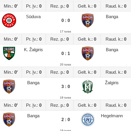
Min.:
0'
Pr. Įv.:
0
Rez. p.:
0
Gelt. k.:
0
Raud. k.:
0
Sūduva
Banga
0 : 0
17 turas
Min.:
0'
Pr. Įv.:
0
Rez. p.:
0
Gelt. k.:
0
Raud. k.:
0
K. Žalgiris
Banga
0 : 1
20 turas
Min.:
0'
Pr. Įv.:
0
Rez. p.:
0
Gelt. k.:
0
Raud. k.:
0
Banga
Žalgiris
3 : 0
18 turas
Min.:
0'
Pr. Įv.:
0
Rez. p.:
0
Gelt. k.:
0
Raud. k.:
0
Banga
Hegelmann
2 : 0
19 turas