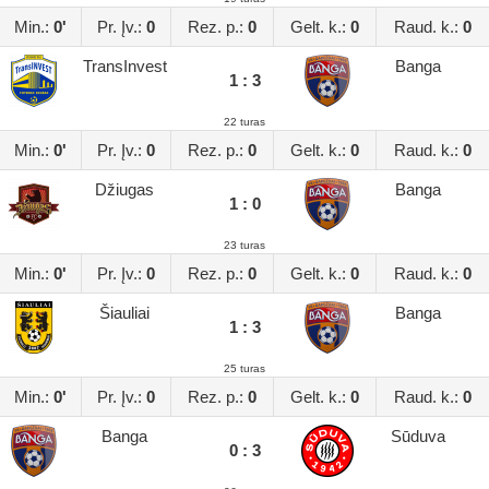
Min.:
0'
Pr. Įv.:
0
Rez. p.:
0
Gelt. k.:
0
Raud. k.:
0
TransInvest
Banga
1 : 3
22 turas
Min.:
0'
Pr. Įv.:
0
Rez. p.:
0
Gelt. k.:
0
Raud. k.:
0
Džiugas
Banga
1 : 0
23 turas
Min.:
0'
Pr. Įv.:
0
Rez. p.:
0
Gelt. k.:
0
Raud. k.:
0
Šiauliai
Banga
1 : 3
25 turas
Min.:
0'
Pr. Įv.:
0
Rez. p.:
0
Gelt. k.:
0
Raud. k.:
0
Banga
Sūduva
0 : 3