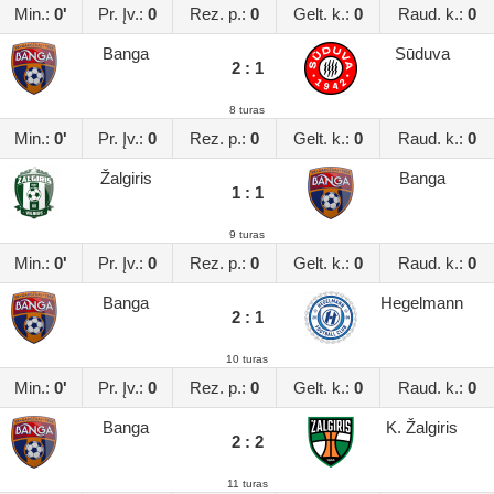
Min.:
0'
Pr. Įv.:
0
Rez. p.:
0
Gelt. k.:
0
Raud. k.:
0
Banga
Sūduva
2 : 1
8 turas
Min.:
0'
Pr. Įv.:
0
Rez. p.:
0
Gelt. k.:
0
Raud. k.:
0
Žalgiris
Banga
1 : 1
9 turas
Min.:
0'
Pr. Įv.:
0
Rez. p.:
0
Gelt. k.:
0
Raud. k.:
0
Banga
Hegelmann
2 : 1
10 turas
Min.:
0'
Pr. Įv.:
0
Rez. p.:
0
Gelt. k.:
0
Raud. k.:
0
Banga
K. Žalgiris
2 : 2
11 turas