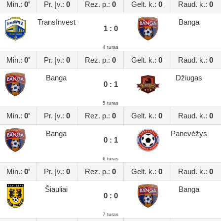
Min.:
0'
Pr. Įv.:
0
Rez. p.:
0
Gelt. k.:
0
Raud. k.:
0
TransInvest
Banga
1 : 0
4 turas
Min.:
0'
Pr. Įv.:
0
Rez. p.:
0
Gelt. k.:
0
Raud. k.:
0
Banga
Džiugas
0 : 1
5 turas
Min.:
0'
Pr. Įv.:
0
Rez. p.:
0
Gelt. k.:
0
Raud. k.:
0
Banga
Panevėžys
0 : 1
6 turas
Min.:
0'
Pr. Įv.:
0
Rez. p.:
0
Gelt. k.:
0
Raud. k.:
0
Šiauliai
Banga
0 : 0
7 turas