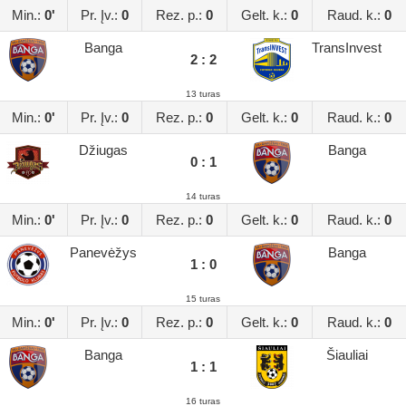
Min.:
0'
Pr. Įv.:
0
Rez. p.:
0
Gelt. k.:
0
Raud. k.:
0
Banga
TransInvest
2 : 2
13 turas
Min.:
0'
Pr. Įv.:
0
Rez. p.:
0
Gelt. k.:
0
Raud. k.:
0
Džiugas
Banga
0 : 1
14 turas
Min.:
0'
Pr. Įv.:
0
Rez. p.:
0
Gelt. k.:
0
Raud. k.:
0
Panevėžys
Banga
1 : 0
15 turas
Min.:
0'
Pr. Įv.:
0
Rez. p.:
0
Gelt. k.:
0
Raud. k.:
0
Banga
Šiauliai
1 : 1
16 turas