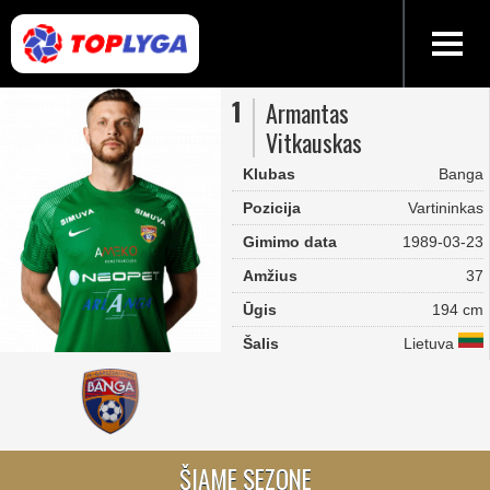
1
Armantas
Vitkauskas
Klubas
Banga
Pozicija
Vartininkas
Gimimo data
1989-03-23
Amžius
37
Ūgis
194 cm
Šalis
Lietuva
ŠIAME SEZONE