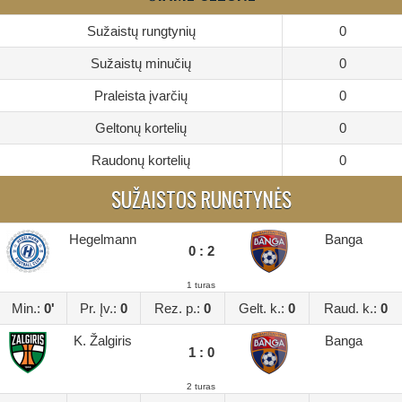
Sužaistų rungtynių
0
Sužaistų minučių
0
Praleista įvarčių
0
Geltonų kortelių
0
Raudonų kortelių
0
SUŽAISTOS RUNGTYNĖS
Hegelmann
Banga
0 : 2
1 turas
Min.:
0'
Pr. Įv.:
0
Rez. p.:
0
Gelt. k.:
0
Raud. k.:
0
K. Žalgiris
Banga
1 : 0
2 turas