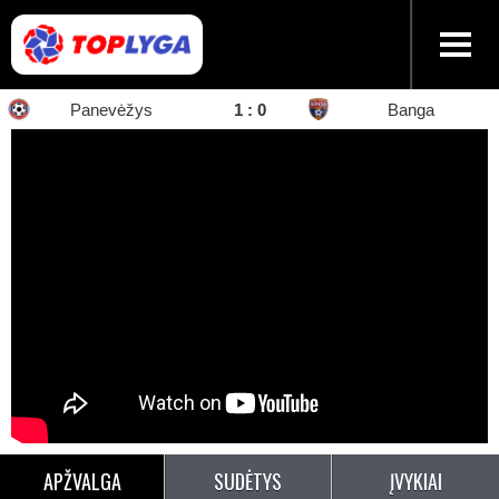
Panevėžys
1
:
0
Banga
APŽVALGA
SUDĖTYS
ĮVYKIAI