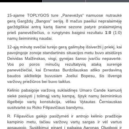
15-ajame TOPLYGOS ture „Panevėžys“ namuose nutraukė
gerą Gargždų „Bangos“ seriją. 8 mačus paeiliui nepralaimėję
garždgiškiai antrą kartą šiame sezone patyrė pralaimėjimą
prieš panevėžiečius, o rungtynės baigėsi rezultatu
1:0
(1:0)
namų šeimininkų naudai.
12-ąją minutę svečiai turėjo gerą galimybę išsiveržti į priekį, kai
pavojingoje zonoje standartinės situacijos metu buvo atsidūręs
Deividas Malžinskas, visgi, gynėjas šanso įvarčiu nepavertė.
Vos po poros minučių rezultatyvią ataką surengė
panevėžiečiai, kai Ernestas Burdzilauskas atliko perdavimą
baudos aikštelėje buvusiam Joeliui Bopesu, šis išvengė
varžovų priežiūros bei buvo taiklus.
Kėlinio pabaigoje varžovą suklaidinęs Umaro Cande kamuolį
siekė pasiųsti į tolimąjį vartų kampą, šįsyk namų šeimininkus
išgelbėjo vartų konstukcija, vėliau Vytautas Černiauskas
susitvarkė su Roko Filipavičiaus bandymu.
R. Filipavičius galėjo pasižymėti ir antrojo kėlinio pradžioje
kampinio metu, tačiau varžovų vartų sargas ir vėl vartus
apsaugojo. Susitikimui einant į pabaigą Aaronas Olugbogi ir