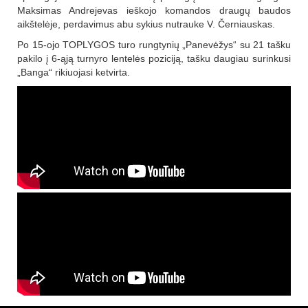
Maksimas Andrejevas ieškojo komandos draugų baudos
aikštelėje, perdavimus abu sykius nutrauke V. Černiauskas.
Po 15-ojo TOPLYGOS turo rungtynių „Panevėžys“ su 21 tašku
pakilo į 6-ąją turnyro lentelės poziciją, tašku daugiau surinkusi
„Banga“ rikiuojasi ketvirta.