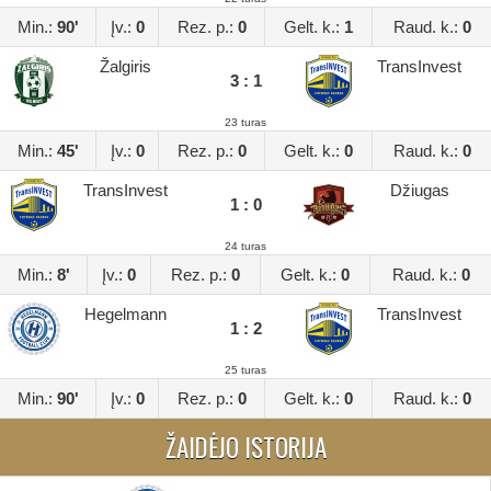
Min.:
90'
Įv.:
0
Rez. p.:
0
Gelt. k.:
1
Raud. k.:
0
Žalgiris
TransInvest
3 : 1
23 turas
Min.:
45'
Įv.:
0
Rez. p.:
0
Gelt. k.:
0
Raud. k.:
0
TransInvest
Džiugas
1 : 0
24 turas
Min.:
8'
Įv.:
0
Rez. p.:
0
Gelt. k.:
0
Raud. k.:
0
Hegelmann
TransInvest
1 : 2
25 turas
Min.:
90'
Įv.:
0
Rez. p.:
0
Gelt. k.:
0
Raud. k.:
0
ŽAIDĖJO ISTORIJA