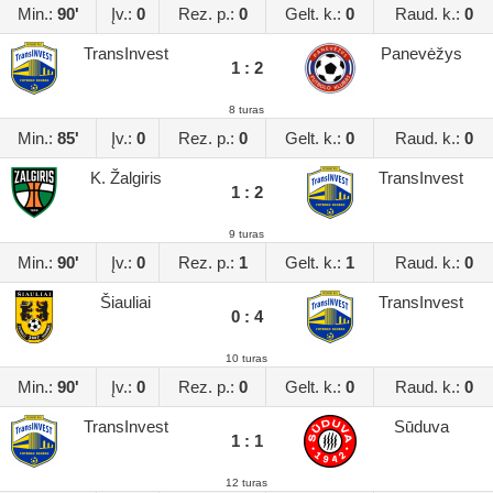
Min.:
90'
Įv.:
0
Rez. p.:
0
Gelt. k.:
0
Raud. k.:
0
TransInvest
Panevėžys
1 : 2
8 turas
Min.:
85'
Įv.:
0
Rez. p.:
0
Gelt. k.:
0
Raud. k.:
0
K. Žalgiris
TransInvest
1 : 2
9 turas
Min.:
90'
Įv.:
0
Rez. p.:
1
Gelt. k.:
1
Raud. k.:
0
Šiauliai
TransInvest
0 : 4
10 turas
Min.:
90'
Įv.:
0
Rez. p.:
0
Gelt. k.:
0
Raud. k.:
0
TransInvest
Sūduva
1 : 1
12 turas