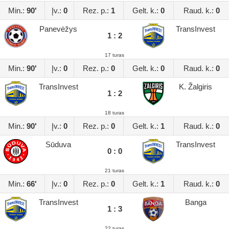
Min.:
90'
Įv.:
0
Rez. p.:
1
Gelt. k.:
0
Raud. k.:
0
Panevėžys
TransInvest
1 : 2
17 turas
Min.:
90'
Įv.:
0
Rez. p.:
0
Gelt. k.:
0
Raud. k.:
0
TransInvest
K. Žalgiris
1 : 2
18 turas
Min.:
90'
Įv.:
0
Rez. p.:
0
Gelt. k.:
1
Raud. k.:
0
Sūduva
TransInvest
0 : 0
21 turas
Min.:
66'
Įv.:
0
Rez. p.:
0
Gelt. k.:
1
Raud. k.:
0
TransInvest
Banga
1 : 3
22 turas