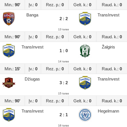
Min.:
90'
Įv.:
0
Rez. p.:
0
Gelt. k.:
0
Raud. k.:
0
Banga
TransInvest
2 : 2
13 turas
Min.:
90'
Įv.:
0
Rez. p.:
0
Gelt. k.:
0
Raud. k.:
0
TransInvest
Žalgiris
1 : 0
14 turas
Min.:
15'
Įv.:
0
Rez. p.:
0
Gelt. k.:
0
Raud. k.:
0
Džiugas
TransInvest
3 : 2
15 turas
Min.:
90'
Įv.:
0
Rez. p.:
0
Gelt. k.:
0
Raud. k.:
0
TransInvest
Hegelmann
2 : 1
16 turas