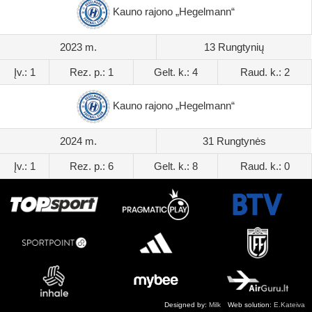
Kauno rajono „Hegelmann“
2023 m.
13 Rungtynių
Įv.: 1
Rez. p.: 1
Gelt. k.: 4
Raud. k.: 2
Kauno rajono „Hegelmann“
2024 m.
31 Rungtynės
Įv.: 1
Rez. p.: 6
Gelt. k.: 8
Raud. k.: 0
Designed by:
Milk
Web solution:
E.Kateiva