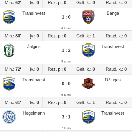
Min.:
62'
Įv.:
0
Rez. p.:
0
Gelt. k.:
0
Raud. k.:
0
TransInvest
Banga
1 : 0
4 turas
Min.:
80'
Įv.:
0
Rez. p.:
0
Gelt. k.:
1
Raud. k.:
0
Žalgiris
TransInvest
1 : 2
5 turas
Min.:
72'
Įv.:
0
Rez. p.:
0
Gelt. k.:
0
Raud. k.:
0
TransInvest
Džiugas
0 : 0
6 turas
Min.:
61'
Įv.:
0
Rez. p.:
0
Gelt. k.:
1
Raud. k.:
0
Hegelmann
TransInvest
3 : 1
7 turas