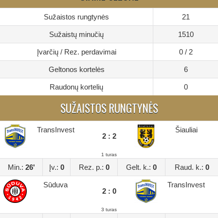
Sužaistos rungtynės
21
Sužaistų minučių
1510
Įvarčių / Rez. perdavimai
0 / 2
Geltonos kortelės
6
Raudonų kortelių
0
SUŽAISTOS RUNGTYNĖS
TransInvest
Šiauliai
2 : 2
1 turas
Min.:
26'
Įv.:
0
Rez. p.:
0
Gelt. k.:
0
Raud. k.:
0
Sūduva
TransInvest
2 : 0
3 turas