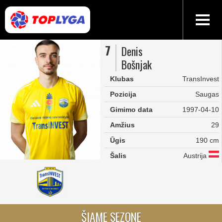
7
Denis
Bošnjak
Klubas
TransInvest
Pozicija
Saugas
Gimimo data
1997-04-10
Amžius
29
Ūgis
190 cm
Šalis
Austrija
ŠIAME SEZONE