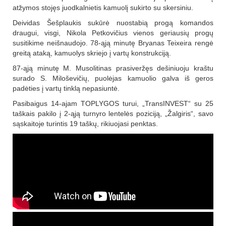
atžymos stojęs juodkalnietis kamuolį sukirto su skersiniu.
Deividas Šešplaukis sukūrė nuostabią progą komandos
draugui, visgi, Nikola Petkovičius vienos geriausių progų
susitikime neišnaudojo. 78-ąją minutę Bryanas Teixeira rengė
greitą ataką, kamuolys skriejo į vartų konstrukciją.
87-ąją minutę M. Musolitinas prasiveržęs dešiniuoju kraštu
surado S. Miloševičių, puolėjas kamuolio galva iš geros
padėties į vartų tinklą nepasiuntė.
Pasibaigus 14-ajam TOPLYGOS turui, „TransINVEST“ su 25
taškais pakilo į 2-ąją turnyro lentelės poziciją, „Žalgiris“, savo
sąskaitoje turintis 19 taškų, rikiuojasi penktas.