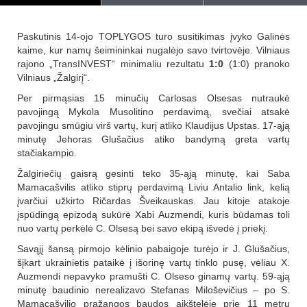
Paskutinis 14-ojo TOPLYGOS turo susitikimas įvyko Galinės
kaime, kur namų šeimininkai nugalėjo savo tvirtovėje. Vilniaus
rajono „TransINVEST“ minimaliu rezultatu
1:0
(1:0) pranoko
Vilniaus „Žalgirį“.
Per pirmąsias 15 minučių Carlosas Olsesas nutraukė
pavojingą Mykola Musolitino perdavimą, svečiai atsakė
pavojingu smūgiu virš vartų, kurį atliko Klaudijus Upstas. 17-ąją
minutę Jehoras Glušačius atiko bandymą greta vartų
stačiakampio.
Žalgiriečių gaisrą gesinti teko 35-ąją minutę, kai Saba
Mamacašvilis atliko stiprų perdavimą Liviu Antalio link, kelią
įvarčiui užkirto Ričardas Šveikauskas. Jau kitoje atakoje
įspūdingą epizodą sukūrė Xabi Auzmendi, kuris būdamas toli
nuo vartų perkėlė C. Olsesą bei savo ekipą išvedė į priekį.
Savąjį šansą pirmojo kėlinio pabaigoje turėjo ir J. Glušačius,
šįkart ukrainietis pataikė į išorinę vartų tinklo pusę, vėliau X.
Auzmendi nepavyko pramušti C. Olseso ginamų vartų. 59-ąją
minutę baudinio nerealizavo Stefanas Miloševičius – po S.
Mamacašvilio pražangos baudos aikštelėje prie 11 metrų