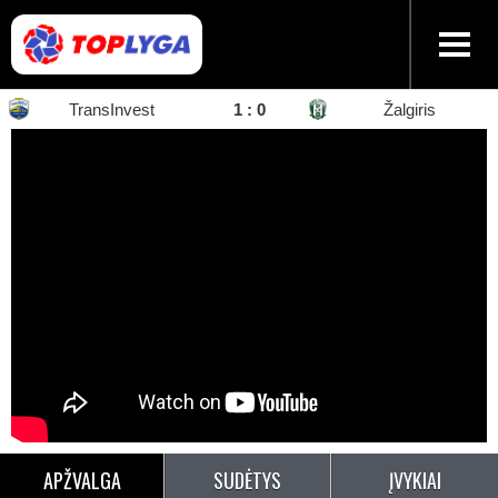
TransInvest
1
:
0
Žalgiris
APŽVALGA
SUDĖTYS
ĮVYKIAI