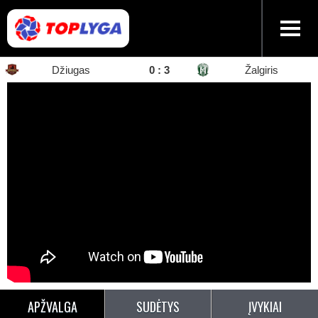
Džiugas
0
:
3
Žalgiris
APŽVALGA
SUDĖTYS
ĮVYKIAI