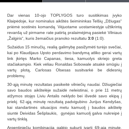
Dar vienas 10-ojo TOPLYGOS turo susitikimas įvyko
Klaipėdoje, kur nominalus aikštės šeimininkas Telšių „Džiugas“
priėmė sostinės komandą. Vėjuotame uostamiestyje užtikrintą
revanšą už pirmame rate patirtą pralaimėjimą pasiekė Vilniaus
„Žalgiris“, kuris žemaičius pranoko rezultatu
3:0
(1:0).
Sužaidus 15 minučių, realią galimybę pasižymėti turėjo svečiai,
kai po Klaudijaus Upsto perdavimo bandymą atliko gerai vartų
link įkirtęs Marko Capanas, tiesa, kamuolys skriejo greta
stačiakampio. Kiek vėliau Ronaldas Sobowale atsakė smūgiu į
vartų plotą, Carlosas Olsesas susitvarkė be didesnių
problemų.
30-ąją minutę rezultatas pasikeitė vilniečių naudai. Džiugiečiai
savo baudos aikštelėje sužaidė neleistinai, o prie 11 metrų
atžymos stojęs Liviu Antalis neklydo bei išvedė savo ekipą į
priekį. 62-ąją minutę rezultatą padvigubino Jurijus Kendyšas,
kai standartinės situacijos metu kamuolį į baudos aikštelę
siuntė Deividas Šešplaukis, gynėjas kamuolį galva nukreipė į
vartų tinklą.
Argentiniečių kombinacija galėjo sukurti įvartį 69-ąją minutę,