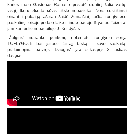
kurios metu Gastonas Romano pristatė siuntinį šalia vartų,
visgi, Ikero Scotto šūvis tikslo nepasiekė. Nors susitikimui
einant į pabaigą aštriau žaidė žemaičiai, tašką rungtynėse
paskutinę teisėjo pridėto laiko minutę padėjo Bryanas Teixeira,
jam kamuolio nepagailėjo J. Kendyšas.
„Žalgiris“ nutraukė penkerių nelaimėtų rungtynių seriją
TOPLYGOJE bei įsirašė 15-ąjį tašką į savo saskaitą,
pralaimėjimą patyręs „Džiugas“ yra sukaupęs 2 taškais
daugiau.