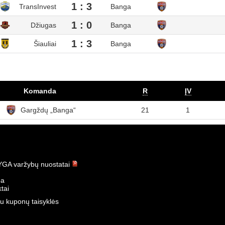
1 : 3
TransInvest
Banga
1 : 0
Džiugas
Banga
1 : 3
Šiauliai
Banga
Komanda
R
ĮV
Gargždų „Banga“
21
1
GA varžybų nuostatai
ba
tai
u kuponų taisyklės