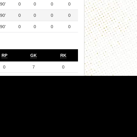
90'
0
0
0
0
90'
0
0
0
0
90'
0
0
0
0
RP
GK
RK
0
7
0