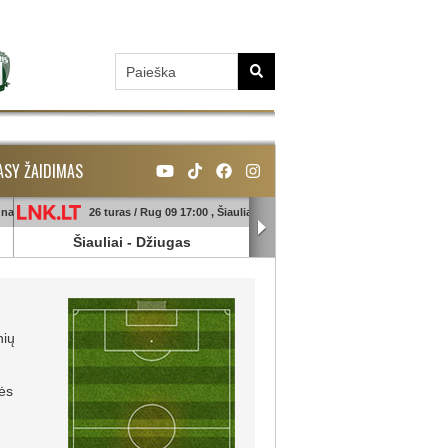
ASY ŽAIDIMAS
unas
26 turas / Rug 09 17:00 , Šiauliai
26 turas / Rug 09 18:45 , Ga
Šiauliai
-
Džiugas
Banga
-
Sūduva
nių
ės