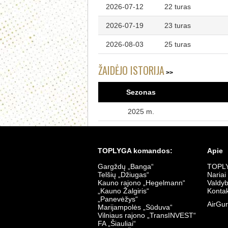
2026-07-12
22 turas
2026-07-19
23 turas
2026-08-03
25 turas
ŽAIDĖJO ISTORIJA
Sezonas
2025 m.
TOPLYGA komandos:
Apie
Gargždų „Banga“
TOPLY
Telšių „Džiugas“
Nariai
Kauno rajono „Hegelmann“
Valdy
„Kauno Žalgiris“
Kontak
„Panevėžys“
AirGur
Marijampolės „Sūduva“
Vilniaus rajono „TransINVEST“
FA „Šiauliai“