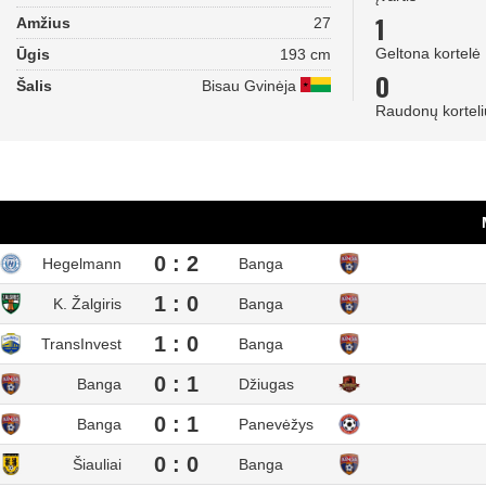
1
Amžius
27
Geltona kortelė
Ūgis
193 cm
0
Šalis
Bisau Gvinėja
Raudonų korteli
0 : 2
Hegelmann
Banga
1 : 0
K. Žalgiris
Banga
1 : 0
TransInvest
Banga
0 : 1
Banga
Džiugas
0 : 1
Banga
Panevėžys
0 : 0
Šiauliai
Banga