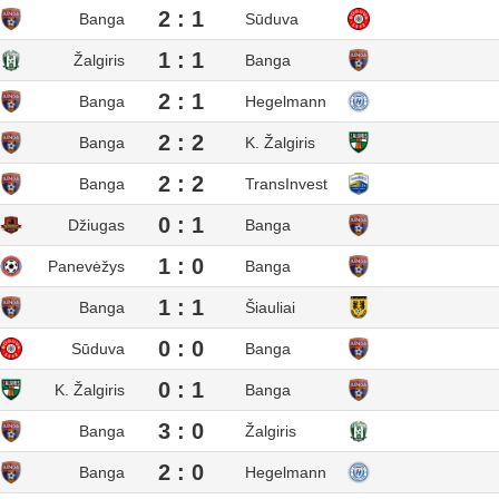
2 : 1
Banga
Sūduva
1 : 1
Žalgiris
Banga
2 : 1
Banga
Hegelmann
2 : 2
Banga
K. Žalgiris
2 : 2
Banga
TransInvest
0 : 1
Džiugas
Banga
1 : 0
Panevėžys
Banga
1 : 1
Banga
Šiauliai
0 : 0
Sūduva
Banga
0 : 1
K. Žalgiris
Banga
3 : 0
Banga
Žalgiris
2 : 0
Banga
Hegelmann