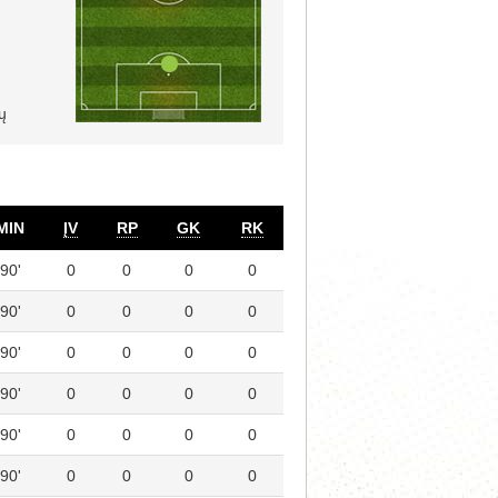
ų
MIN
ĮV
RP
GK
RK
90'
0
0
0
0
90'
0
0
0
0
90'
0
0
0
0
90'
0
0
0
0
90'
0
0
0
0
90'
0
0
0
0