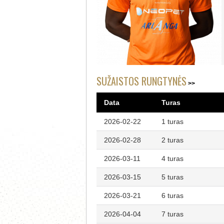
SUŽAISTOS RUNGTYNĖS
Data
Turas
2026-02-22
1 turas
2026-02-28
2 turas
2026-03-11
4 turas
2026-03-15
5 turas
2026-03-21
6 turas
2026-04-04
7 turas