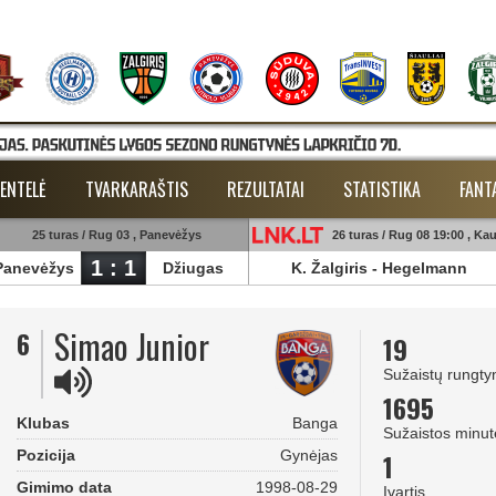
ENTELĖ
TVARKARAŠTIS
REZULTATAI
STATISTIKA
FANT
25 turas / Rug 03 , Panevėžys
26 turas / Rug 08 19:00 , Ka
1 : 1
Panevėžys
Džiugas
K. Žalgiris
-
Hegelmann
Simao Junior
6
19
Sužaistų rungty
1695
Klubas
Banga
Sužaistos minut
Pozicija
Gynėjas
1
Gimimo data
1998-08-29
Įvartis