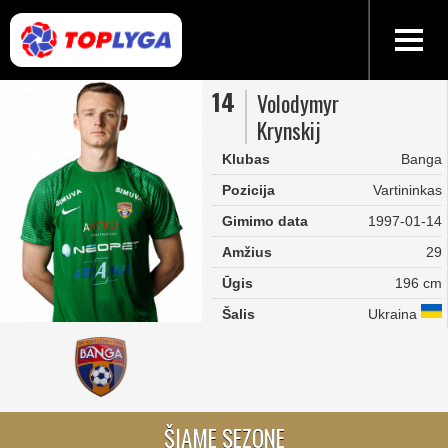
14
Volodymyr
Krynskij
Klubas
Banga
Pozicija
Vartininkas
Gimimo data
1997-01-14
Amžius
29
Ūgis
196 cm
Šalis
Ukraina
ŠIAME SEZONE