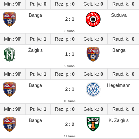
Min.:
90'
Pr. Įv.:
0
Rez. p.:
0
Gelt. k.:
0
Raud. k.:
0
Banga
Sūduva
2 : 1
8 turas
Min.:
90'
Pr. Įv.:
1
Rez. p.:
0
Gelt. k.:
0
Raud. k.:
0
Žalgiris
Banga
1 : 1
9 turas
Min.:
90'
Pr. Įv.:
1
Rez. p.:
0
Gelt. k.:
0
Raud. k.:
0
Banga
Hegelmann
2 : 1
10 turas
Min.:
90'
Pr. Įv.:
1
Rez. p.:
0
Gelt. k.:
0
Raud. k.:
0
Banga
K. Žalgiris
2 : 2
11 turas