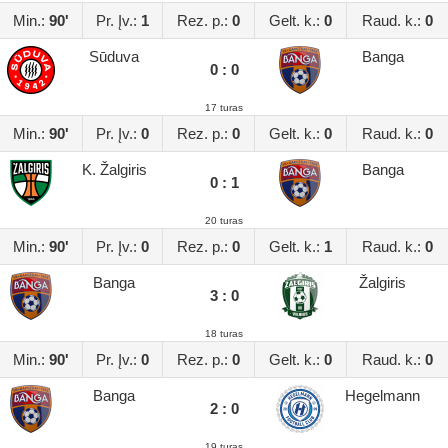
Min.:
90'
Pr. Įv.:
1
Rez. p.:
0
Gelt. k.:
0
Raud. k.:
0
Sūduva
Banga
0 : 0
17 turas
Min.:
90'
Pr. Įv.:
0
Rez. p.:
0
Gelt. k.:
0
Raud. k.:
0
K. Žalgiris
Banga
0 : 1
20 turas
Min.:
90'
Pr. Įv.:
0
Rez. p.:
0
Gelt. k.:
1
Raud. k.:
0
Banga
Žalgiris
3 : 0
18 turas
Min.:
90'
Pr. Įv.:
0
Rez. p.:
0
Gelt. k.:
0
Raud. k.:
0
Banga
Hegelmann
2 : 0
19 turas