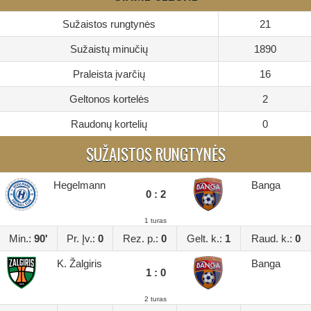
Sužaistos rungtynės
21
Sužaistų minučių
1890
Praleista įvarčių
16
Geltonos kortelės
2
Raudonų kortelių
0
SUŽAISTOS RUNGTYNĖS
Hegelmann
Banga
0 : 2
1 turas
Min.:
90'
Pr. Įv.:
0
Rez. p.:
0
Gelt. k.:
1
Raud. k.:
0
K. Žalgiris
Banga
1 : 0
2 turas