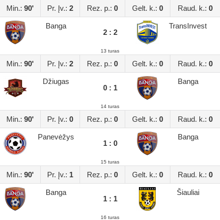
Min.:
90'
Pr. Įv.:
2
Rez. p.:
0
Gelt. k.:
0
Raud. k.:
0
Banga
TransInvest
2 : 2
13 turas
Min.:
90'
Pr. Įv.:
2
Rez. p.:
0
Gelt. k.:
0
Raud. k.:
0
Džiugas
Banga
0 : 1
14 turas
Min.:
90'
Pr. Įv.:
0
Rez. p.:
0
Gelt. k.:
0
Raud. k.:
0
Panevėžys
Banga
1 : 0
15 turas
Min.:
90'
Pr. Įv.:
1
Rez. p.:
0
Gelt. k.:
0
Raud. k.:
0
Banga
Šiauliai
1 : 1
16 turas