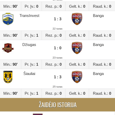
Min.:
90'
Pr. Įv.:
0
Rez. p.:
0
Gelt. k.:
0
Raud. k.:
0
TransInvest
Banga
1 : 3
22 turas
Min.:
90'
Pr. Įv.:
1
Rez. p.:
0
Gelt. k.:
0
Raud. k.:
0
Džiugas
Banga
1 : 0
23 turas
Min.:
90'
Pr. Įv.:
1
Rez. p.:
0
Gelt. k.:
0
Raud. k.:
0
Šiauliai
Banga
1 : 3
25 turas
Min.:
90'
Pr. Įv.:
1
Rez. p.:
0
Gelt. k.:
0
Raud. k.:
0
ŽAIDĖJO ISTORIJA