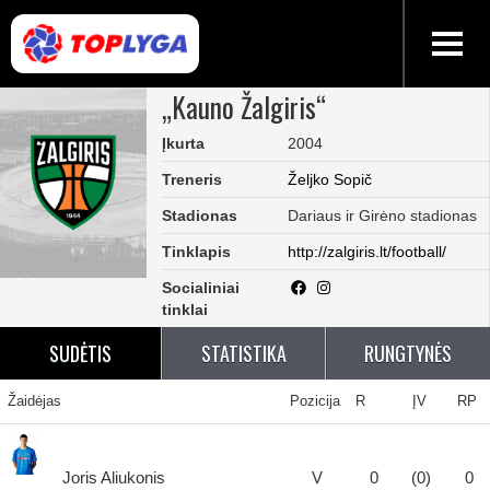
„Kauno Žalgiris“
Įkurta
2004
Treneris
Željko Sopič
Stadionas
Dariaus ir Girėno stadionas
Tinklapis
http://zalgiris.lt/football/
Socialiniai
tinklai
SUDĖTIS
STATISTIKA
RUNGTYNĖS
Žaidėjas
Pozicija
R
ĮV
RP
Joris Aliukonis
V
0
(0)
0