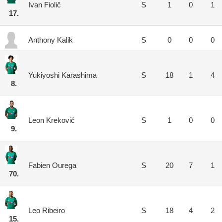
Ivan Fiolič
S
1
0
1
17.
Anthony Kalik
S
0
0
0
Yukiyoshi Karashima
S
18
1
4
8.
Leon Krekovič
S
1
0
0
9.
Fabien Ourega
S
20
7
1
70.
Leo Ribeiro
S
18
4
2
15.