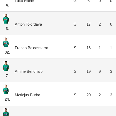
Luka Račič
G
6
0
0
4.
Anton Tolordava
G
17
2
0
3.
Franco Baldassarra
S
16
1
1
32.
Amine Benchaib
S
19
9
3
7.
Motiejus Burba
S
20
2
3
24.