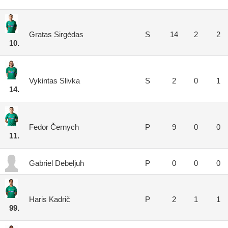
Gratas Sirgėdas
S
14
2
2
10.
Vykintas Slivka
S
2
0
1
14.
Fedor Černych
P
9
0
0
11.
Gabriel Debeljuh
P
0
0
0
Haris Kadrič
P
2
1
1
99.