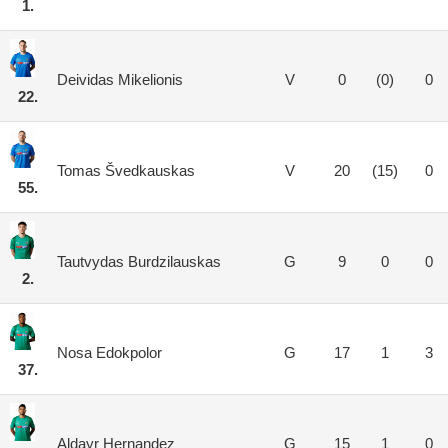
1.
Deividas Mikelionis
V
0
(0)
0
22.
Tomas Švedkauskas
V
20
(15)
0
55.
Tautvydas Burdzilauskas
G
9
0
0
2.
Nosa Edokpolor
G
17
1
3
37.
Aldayr Hernandez
G
15
1
0