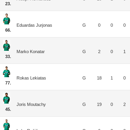
23.
Eduardas Jurjonas
G
0
0
0
66.
Marko Konatar
G
2
0
1
33.
Rokas Lekiatas
G
18
1
0
77.
Joris Moutachy
G
19
0
2
45.