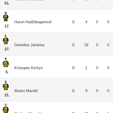
51.
Harun Hadžibeganovič
G
4
0
0
17.
Danielius Jarašius
G
18
0
0
27.
Kristupas Keršys
G
1
0
0
5.
Marko Mandič
G
9
0
0
21.