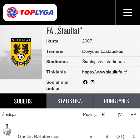
FA „Šiauliai“
Įkurta
2007
Treneris
Dovydas Lastauskas
Stadionas
Šiaulių sav. stadionas
Tinklapis
https://www.siauliufa.lt/
Socialiniai
tinklai
SUDĖTIS
STATISTIKA
RUNGTYNĖS
Žaidėjas
Pozicija
R
ĮV
RP
Gustas Baliutavičius
V
9
(21)
0