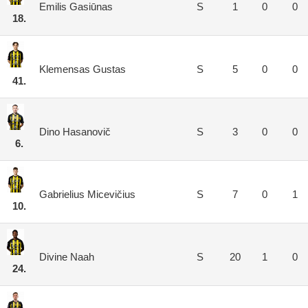
Emilis Gasiūnas
S
1
0
0
18.
Klemensas Gustas
S
5
0
0
41.
Dino Hasanovič
S
3
0
0
6.
Gabrielius Micevičius
S
7
0
1
10.
Divine Naah
S
20
1
0
24.