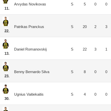
Arvydas Novikovas
S
5
0
0
11.
Patrikas Pranckus
S
20
2
3
22.
Daniel Romanovskij
S
22
3
1
13.
Benny Bernardo Silva
S
8
0
0
23.
Ugnius Vaitiekaitis
S
4
0
0
30.