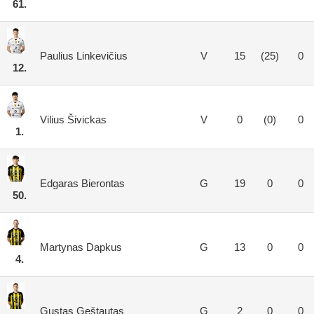
61.
Paulius Linkevičius
V
15
(25)
0
12.
Vilius Šivickas
V
0
(0)
0
1.
Edgaras Bierontas
G
19
0
0
50.
Martynas Dapkus
G
13
0
0
4.
Gustas Geštautas
G
2
0
0