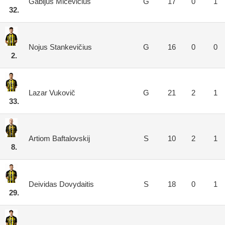
Gabijus Micevičius
G
17
0
1
32.
Nojus Stankevičius
G
16
0
0
2.
Lazar Vukovič
G
21
2
1
33.
Artiom Baftalovskij
S
10
2
1
8.
Deividas Dovydaitis
S
18
0
1
29.