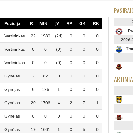
PASIBA
Pozicija
R
MIN
ĮV
RP
GK
RK
Pa
Vartininkas
22
1980
(24)
0
0
0
2026-0
Tra
Vartininkas
0
0
(0)
0
0
0
Vartininkas
0
0
(0)
0
0
0
Gynėjas
2
82
0
0
0
0
ARTIMI
Gynėjas
6
126
1
0
0
0
Gynėjas
20
1706
4
2
7
1
Gynėjas
0
0
0
0
0
0
Gynėjas
19
1661
1
0
5
0