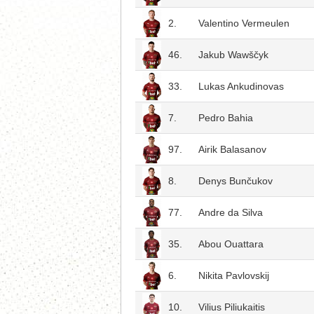
2.
Valentino Vermeulen
46.
Jakub Wawščyk
33.
Lukas Ankudinovas
7.
Pedro Bahia
97.
Airik Balasanov
8.
Denys Bunčukov
77.
Andre da Silva
35.
Abou Ouattara
6.
Nikita Pavlovskij
10.
Vilius Piliukaitis