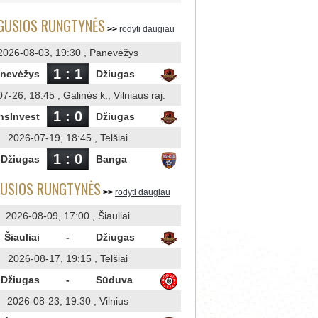
IGUSIOS RUNGTYNĖS
rodyti daugiau
2026-08-03, 19:30 , Panevėžys
1 : 1
nevėžys
Džiugas
7-26, 18:45 , Galinės k., Vilniaus raj.
1 : 0
nsInvest
Džiugas
2026-07-19, 18:45 , Telšiai
1 : 0
Džiugas
Banga
AUSIOS RUNGTYNĖS
rodyti daugiau
2026-08-09, 17:00 , Šiauliai
Šiauliai
-
Džiugas
2026-08-17, 19:15 , Telšiai
Džiugas
-
Sūduva
2026-08-23, 19:30 , Vilnius