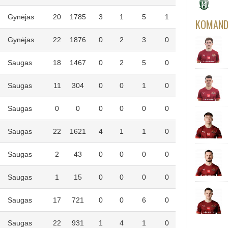
Gynėjas
20
1785
3
1
5
1
KOMANDO
Gynėjas
22
1876
0
2
3
0
Saugas
18
1467
0
2
5
0
Saugas
11
304
0
0
1
0
Saugas
0
0
0
0
0
0
Saugas
22
1621
4
1
1
0
Saugas
2
43
0
0
0
0
Saugas
1
15
0
0
0
0
Saugas
17
721
0
0
6
0
Saugas
22
931
1
4
1
0