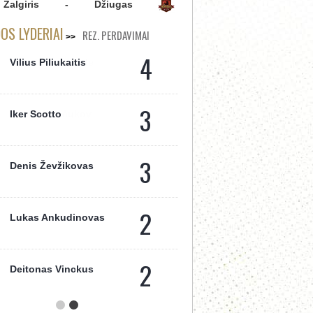
Žalgiris
-
Džiugas
S LYDERIAI
REZ. PERDAVIMAI
4
Vilius Piliukaitis
3
Iker Scotto
3
Denis Ževžikovas
2
Lukas Ankudinovas
2
Deitonas Vinckus