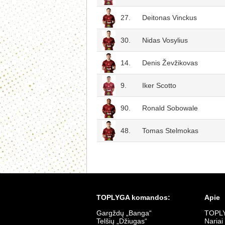
27.
Deitonas Vinckus
30.
Nidas Vosylius
14.
Denis Ževžikovas
9.
Iker Scotto
90.
Ronald Sobowale
48.
Tomas Stelmokas
TOPLYGA komandos:
Apie
Gargždų „Banga“
TOPLY
Telšių „Džiugas“
Nariai