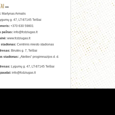
TAI
:
Martynas Armalis
ygumų g. 47, LT-87145 Telšiai
umeris:
+370 630 59801
s paštas:
info@fcdziugas.lt
ainė:
www.fcdziugas.lt
 stadionas:
Centrinis miesto stadionas
dresas:
Birutės g. 7, Telšiai
us stadionas:
„Ateities“ progimnazijos d. d.
dresas:
Lygumų g. 47, LT-87145 Telšiai
spaudai:
info@fcdziugas.lt