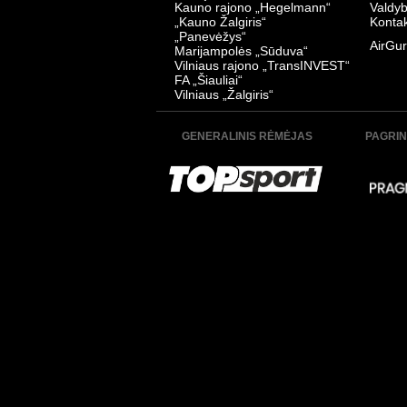
Kauno rajono „Hegelmann“
Valdy
„Kauno Žalgiris“
Kontak
„Panevėžys“
AirGur
Marijampolės „Sūduva“
Vilniaus rajono „TransINVEST“
FA „Šiauliai“
Vilniaus „Žalgiris“
GENERALINIS RĖMĖJAS
PAGRIN