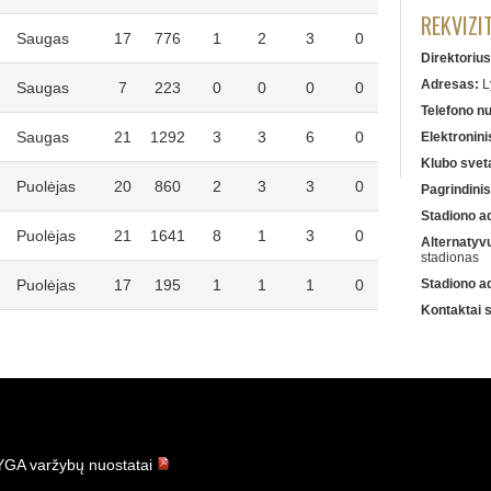
REKVIZI
Saugas
17
776
1
2
3
0
Direktorius
Adresas:
L
Saugas
7
223
0
0
0
0
Telefono n
Saugas
21
1292
3
3
6
0
Elektronini
Klubo svet
Puolėjas
20
860
2
3
3
0
Pagrindinis
Stadiono a
Puolėjas
21
1641
8
1
3
0
Alternatyv
stadionas
Puolėjas
17
195
1
1
1
0
Stadiono a
Kontaktai 
GA varžybų nuostatai