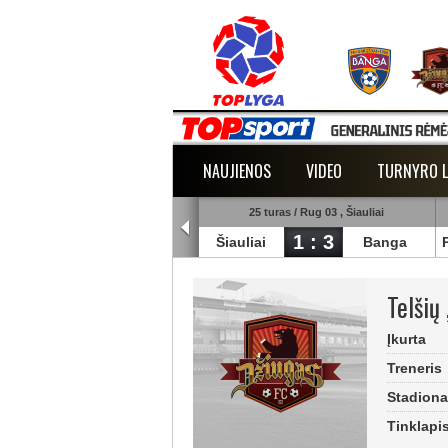
NAUJIENOS
VIDEO
TURNYRO L
5 turas / Rug 02 , Raudondvaris
25 turas / Rug 03 , Šiauliai
1 : 2
1 : 3
lmann
TransInvest
Šiauliai
Banga
Telšių
Įkurta
Treneris
Stadion
Tinklapi