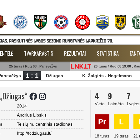
ENTELĖ
TVARKARAŠTIS
REZULTATAI
STATISTIKA
FANT
25 turas / Rug 03 , Panevėžys
26 turas / Rug 08 19:00 , Ka
1 : 1
Panevėžys
Džiugas
K. Žalgiris
-
Hegelmann
 „Džiugas“
4
9
7
Vieta
Laimėta
Lygios
2014
Andrius Lipskis
Pr
L
as
Telšių m. centrinis stadionas
s
http://fcdziugas.lt/
18 turas
19 turas
21 