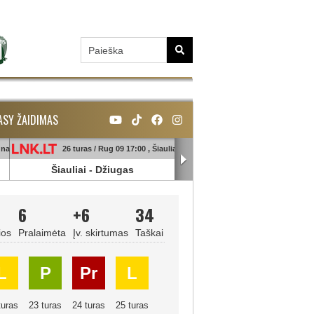
ASY ŽAIDIMAS
unas
26 turas / Rug 09 17:00 , Šiauliai
26 turas / Rug 09 18:45 , Ga
Šiauliai
-
Džiugas
Banga
-
Sūduva
6
+6
34
ios
Pralaimėta
Įv. skirtumas
Taškai
L
P
Pr
L
turas
23 turas
24 turas
25 turas