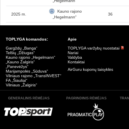
„Hegelmann“
Kauno rajono
2025 m.
36
„Hegelmann“
TOPLYGA komandos:
Apie
Gargždų „Banga“
TOPLYGA varžybų nuostatai
Telšių „Džiugas“
Nariai
Kauno rajono „Hegelmann“
Valdyba
„Kauno Žalgiris“
Kontaktai
„Panevėžys“
AirGuru kuponų taisyklės
Marijampolės „Sūduva“
Vilniaus rajono „TransINVEST“
FA „Šiauliai“
Vilniaus „Žalgiris“
GENERALINIS RĖMĖJAS
PAGRINDINIS RĖMĖJAS
TRAN