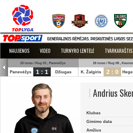
NAUJIENOS
VIDEO
TURNYRO LENTELĖ
TVARKARAŠTIS
25 turas / Rug 03 , Panevėžys
26 turas / Rug 08 , Kauna
1 : 1
2 : 0
Panevėžys
Džiugas
K. Žalgiris
Hege
Andrius Ske
Klubas
Gimimo data
Amžius