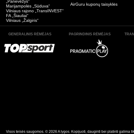
„Panevėžys“
AirGuru kuponų taisyklės
Marijampolės „Sūduva“
Vilniaus rajono „TransINVEST“
FA „Šiauliai“
Vilniaus „Žalgiris“
GENERALINIS RĖMĖJAS
PAGRINDINIS RĖMĖJAS
TRAN
Visos teisės saugomos. © 2026 A lygos. Kopijuoti, dauginti bei platinti galima ti