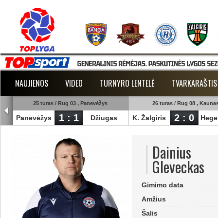
NAUJIENOS
VIDEO
TURNYRO LENTELĖ
TVARKARAŠTIS
25 turas / Rug 03 , Panevėžys
26 turas / Rug 08 , Kauna
1 : 1
2 : 0
Panevėžys
Džiugas
K. Žalgiris
Hege
Dainius
Gleveckas
Gimimo data
Amžius
Šalis