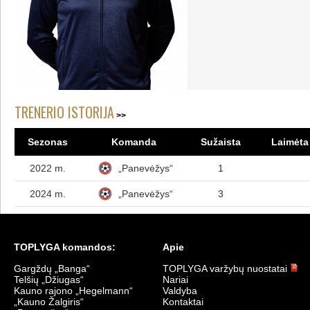
TRENERIO ISTORIJA
Sezonas
Komanda
Sužaista
Laimėta 
2022 m.
„Panevėžys“
1
2024 m.
„Panevėžys“
3
TOPLYGA komandos:
Apie
Gargždų „Banga“
TOPLYGA varžybų nuostatai
Telšių „Džiugas“
Nariai
Kauno rajono „Hegelmann“
Valdyba
„Kauno Žalgiris“
Kontaktai