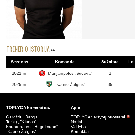
TRENERIO ISTORIJA
Sezonas
Komanda
Sužaista
Lai
2022 m.
Marijampolės „Sūduva“
2
2025 m.
„Kauno Žalgiris“
35
TOPLYGA komandos:
Apie
Gargždų „Banga“
TOPLYGA varžybų nuostatai
Telšių „Džiugas“
Nariai
Kauno rajono „Hegelmann“
Valdyba
„Kauno Žalgiris“
Kontaktai