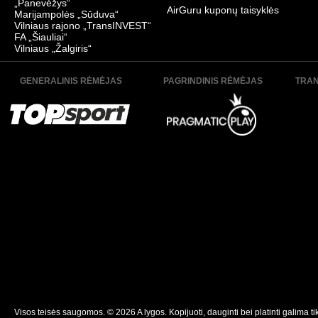
„Panevėžys“
AirGuru kuponų taisyklės
Marijampolės „Sūduva“
Vilniaus rajono „TransINVEST“
FA „Šiauliai“
Vilniaus „Žalgiris“
GENERALINIS RĖMĖJAS
PAGRINDINIS RĖMĖJAS
TRAN
Visos teisės saugomos. © 2026 A lygos. Kopijuoti, dauginti bei platinti galima ti