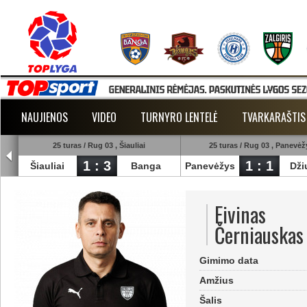
NAUJIENOS
VIDEO
TURNYRO LENTELĖ
TVARKARAŠTIS
25 turas / Rug 03 , Šiauliai
25 turas / Rug 03 , Panevėž
1 : 3
1 : 1
est
Šiauliai
Banga
Panevėžys
Dži
Eivinas
Černiauskas
Gimimo data
Amžius
Šalis