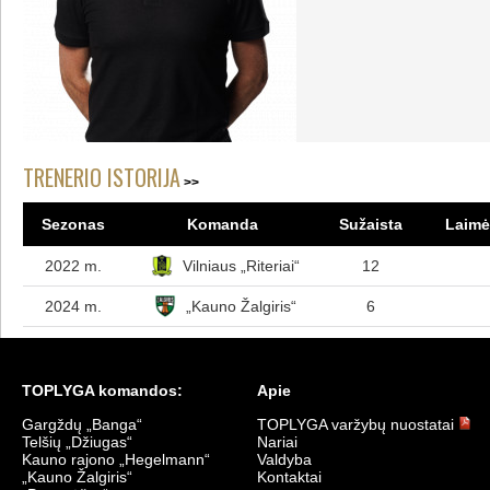
TRENERIO ISTORIJA
Sezonas
Komanda
Sužaista
Laimėt
2022 m.
Vilniaus „Riteriai“
12
2024 m.
„Kauno Žalgiris“
6
TOPLYGA komandos:
Apie
Gargždų „Banga“
TOPLYGA varžybų nuostatai
Telšių „Džiugas“
Nariai
Kauno rajono „Hegelmann“
Valdyba
„Kauno Žalgiris“
Kontaktai