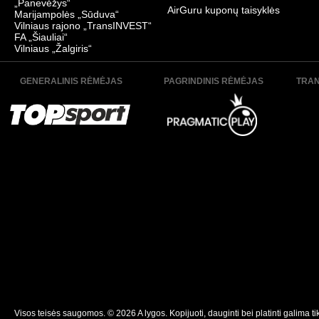
„Panevėžys“
AirGuru kuponų taisyklės
Marijampolės „Sūduva“
Vilniaus rajono „TransINVEST“
FA „Šiauliai“
Vilniaus „Žalgiris“
GENERALINIS RĖMĖJAS
PAGRINDINIS RĖMĖJAS
TRAN
Visos teisės saugomos. © 2026 A lygos. Kopijuoti, dauginti bei platinti galima ti