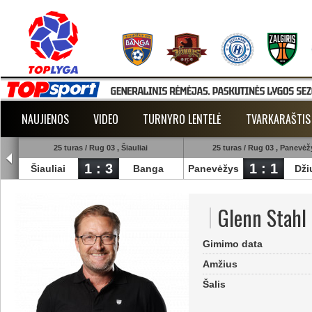
NAUJIENOS
VIDEO
TURNYRO LENTELĖ
TVARKARAŠTIS
25 turas / Rug 03 , Šiauliai
25 turas / Rug 03 , Panevėž
1 : 3
1 : 1
est
Šiauliai
Banga
Panevėžys
Dži
Glenn Stahl
Gimimo data
Amžius
Šalis