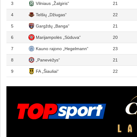
3
Vilniaus „Žalgiris“
21
4
Telšių „Džiugas“
22
5
Gargždų „Banga“
21
6
Marijampolės „Sūduva“
20
7
Kauno rajono „Hegelmann“
23
8
„Panevėžys“
21
9
FA „Šiauliai“
22