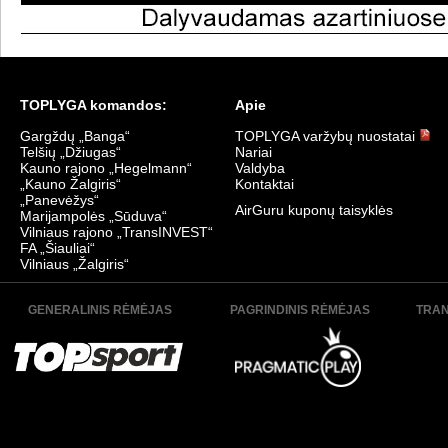
TOPLYGA komandos:
Apie
Gargždų „Banga“
TOPLYGA varžybų nuostatai
Telšių „Džiugas“
Nariai
Kauno rajono „Hegelmann“
Valdyba
„Kauno Žalgiris“
Kontaktai
„Panevėžys“
AirGuru kuponų taisyklės
Marijampolės „Sūduva“
Vilniaus rajono „TransINVEST“
FA „Šiauliai“
Vilniaus „Žalgiris“
GENERALINIS RĖMĖJAS
PAGRINDINIS RĖMĖJAS
TRAN