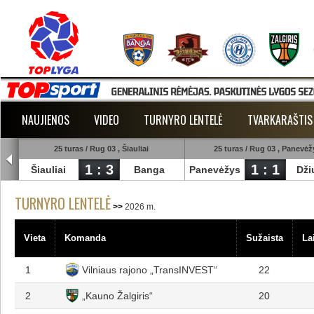
NAUJIENOS
VIDEO
TURNYRO LENTELĖ
TVARKARAŠTIS
25 turas / Rug 03 , Šiauliai
25 turas / Rug 03 , Panevėž
1 : 3
1 : 1
est
Šiauliai
Banga
Panevėžys
Dži
TURNYRO LENTELĖ
2026 m.
Vieta
Komanda
Sužaista
La
1
Vilniaus rajono „TransINVEST“
22
2
„Kauno Žalgiris“
20