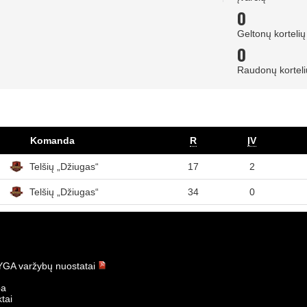
0
Geltonų kortelių
0
Raudonų korteli
Komanda
R
ĮV
Telšių „Džiugas“
17
2
Telšių „Džiugas“
34
0
GA varžybų nuostatai
ba
tai