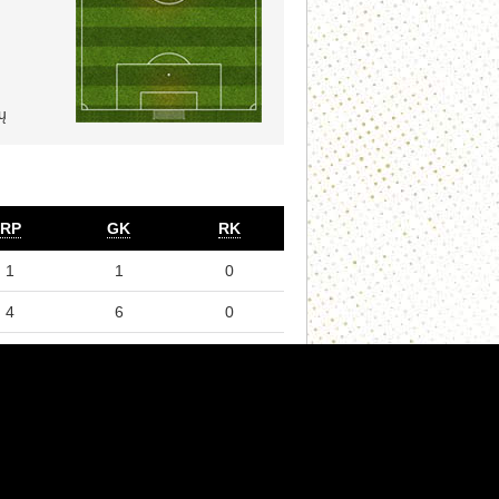
ų
RP
GK
RK
1
1
0
4
6
0