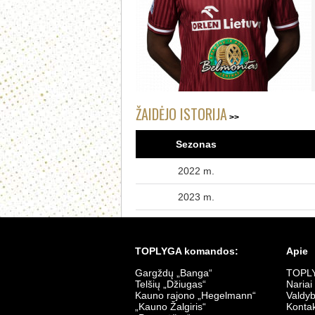
ŽAIDĖJO ISTORIJA
Sezonas
2022 m.
2023 m.
TOPLYGA komandos:
Apie
Gargždų „Banga“
TOPLY
Telšių „Džiugas“
Nariai
Kauno rajono „Hegelmann“
Valdy
„Kauno Žalgiris“
Kontak