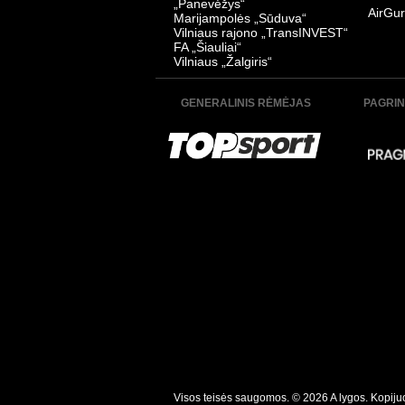
„Panevėžys“
AirGur
Marijampolės „Sūduva“
Vilniaus rajono „TransINVEST“
FA „Šiauliai“
Vilniaus „Žalgiris“
GENERALINIS RĖMĖJAS
PAGRIN
Visos teisės saugomos. © 2026 A lygos. Kopijuoti