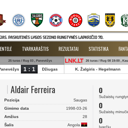
ENTELĖ
TVARKARAŠTIS
REZULTATAI
STATISTIKA
FANT
25 turas / Rug 03 , Panevėžys
26 turas / Rug 08 19:00 , Ka
1 : 1
Panevėžys
Džiugas
K. Žalgiris
-
Hegelmann
Aldair Ferreira
0
Sužaistų rungty
Pozicija
Saugas
0
Gimimo data
1998-03-26
Sužaistų minuči
Amžius
28
0
Šalis
Angola
Įvarčių