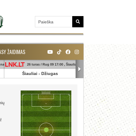
ASY ŽAIDIMAS
unas
26 turas / Rug 09 17:00 , Šiauliai
26 turas / Rug 09 18:45 , Ga
Šiauliai
-
Džiugas
Banga
-
Sūduva
nių
ų