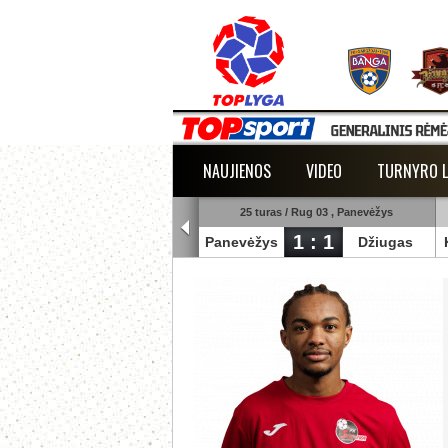
NAUJIENOS
VIDEO
TURNYRO L
25 turas / Rug 03 , Šiauliai
25 turas / Rug 03 , Panevėžys
1 : 3
1 : 1
uliai
Banga
Panevėžys
Džiugas