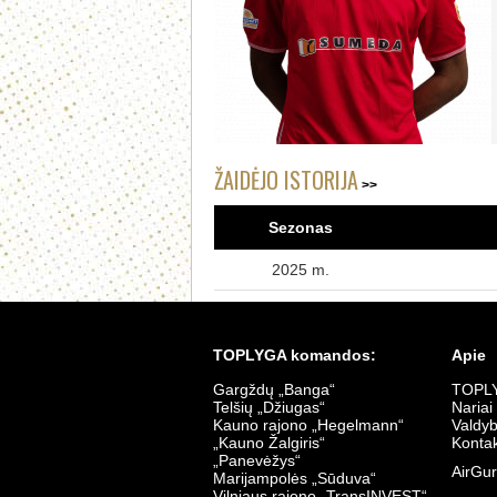
ŽAIDĖJO ISTORIJA
Sezonas
2025 m.
TOPLYGA komandos:
Apie
Gargždų „Banga“
TOPLY
Telšių „Džiugas“
Nariai
Kauno rajono „Hegelmann“
Valdy
„Kauno Žalgiris“
Kontak
„Panevėžys“
AirGur
Marijampolės „Sūduva“
Vilniaus rajono „TransINVEST“