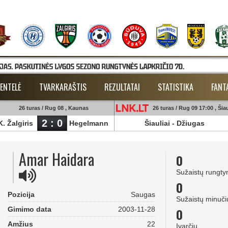
ENTELĖ
TVARKARAŠTIS
REZULTATAI
STATISTIKA
FANT
26 turas / Rug 08 , Kaunas
26 turas / Rug 09 17:00 , Šiau
2 : 0
K. Žalgiris
Hegelmann
Šiauliai
-
Džiugas
Amar Haidara
0
Sužaistų rungty
0
Pozicija
Saugas
Sužaistų minuči
Gimimo data
2003-11-28
0
Amžius
22
Įvarčių