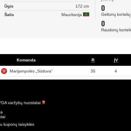
0
Ūgis
172 cm
Geltonų kortelių
Šalis
Mauritanija
0
Raudonų korteli
Komanda
R
ĮV
Marijampolės „Sūduva“
35
4
GA varžybų nuostatai
ba
tai
u kuponų taisyklės