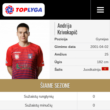
Andrija
Krivokapič
Pozicija
Gynėjas
Gimimo data
2001-04-02
Amžius
25
Ūgis
182 cm
Šalis
Juodkalnija
ŠIAME SEZONE
Sužaistų rungtynių
0
Sužaistų minučių
0