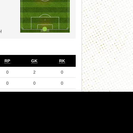
ų
RP
GK
RK
0
2
0
0
0
0