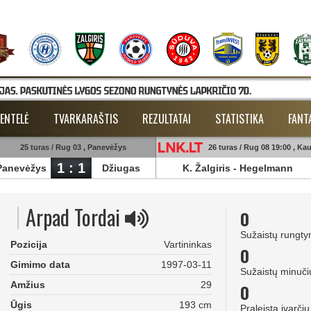
ENTELĖ
TVARKARAŠTIS
REZULTATAI
STATISTIKA
FANT
25 turas / Rug 03 , Panevėžys
26 turas / Rug 08 19:00 , Ka
1 : 1
Panevėžys
Džiugas
K. Žalgiris
-
Hegelmann
Arpad Tordai
0
Sužaistų rungty
Pozicija
Vartininkas
0
Gimimo data
1997-03-11
Sužaistų minuči
Amžius
29
0
Ūgis
193 cm
Praleista įvarčių