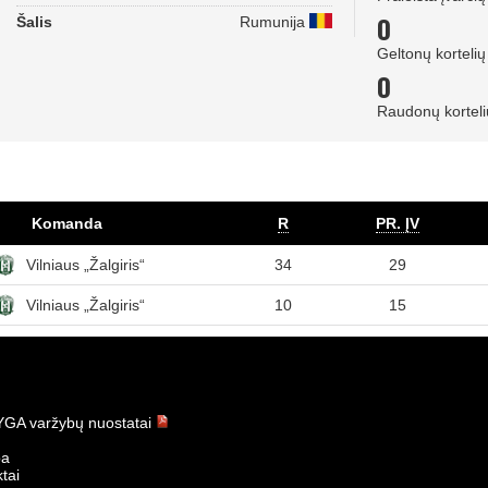
0
Šalis
Rumunija
Geltonų kortelių
0
Raudonų korteli
Komanda
R
PR. ĮV
Vilniaus „Žalgiris“
34
29
Vilniaus „Žalgiris“
10
15
GA varžybų nuostatai
ba
tai