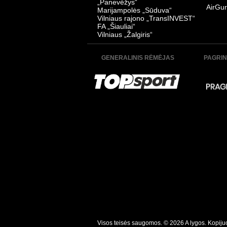
„Panevėžys“
AirGur
Marijampolės „Sūduva“
Vilniaus rajono „TransINVEST“
FA „Šiauliai“
Vilniaus „Žalgiris“
GENERALINIS RĖMĖJAS
PAGRIN
Visos teisės saugomos. © 2026 A lygos. Kopijuoti