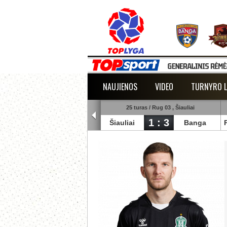
NAUJIENOS
VIDEO
TURNYRO L
5 turas / Rug 02 , Raudondvaris
25 turas / Rug 03 , Šiauliai
1 : 2
1 : 3
lmann
TransInvest
Šiauliai
Banga