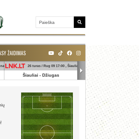
ASY ŽAIDIMAS
unas
26 turas / Rug 09 17:00 , Šiauliai
26 turas / Rug 09 18:45 , Ga
Šiauliai
-
Džiugas
Banga
-
Sūduva
nių
ų