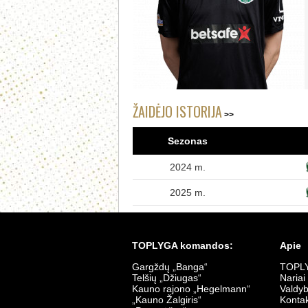
ŽAIDĖJO ISTORIJA
Sezonas
2024 m.
2025 m.
TOPLYGA komandos:
Apie
Gargždų „Banga“
TOPLY
Telšių „Džiugas“
Nariai
Kauno rajono „Hegelmann“
Valdy
„Kauno Žalgiris“
Kontak