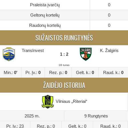
Praleista įvarčių
0
Geltonų kortelių
0
Raudonų kortelių
0
SUŽAISTOS RUNGTYNĖS
TransInvest
K. Žalgiris
1 : 2
18 turas
Min.:
0'
Pr. Įv.:
0
Rez. p.:
0
Gelt. k.:
0
Raud. k.:
0
ŽAIDĖJO ISTORIJA
Vilniaus „Riteriai“
2025 m.
9 Rungtynės
Pr. Įv.: 23
Rez. p.: 0
Gelt. k.: 0
Raud. k.: 0