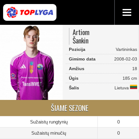
Artiom
Šankin
Pozicija
Vartininkas
Gimimo data
2008-02-03
Amžius
18
Ūgis
185 cm
Šalis
Lietuva
ŠIAME SEZONE
Sužaistų rungtynių
0
Sužaistų minučių
0