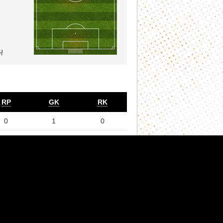
ų
RP
GK
RK
0
1
0