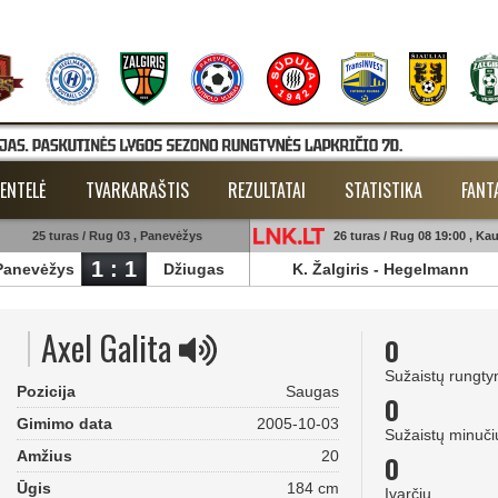
ENTELĖ
TVARKARAŠTIS
REZULTATAI
STATISTIKA
FANT
25 turas / Rug 03 , Panevėžys
26 turas / Rug 08 19:00 , Ka
1 : 1
Panevėžys
Džiugas
K. Žalgiris
-
Hegelmann
Axel Galita
0
Sužaistų rungty
Pozicija
Saugas
0
Gimimo data
2005-10-03
Sužaistų minuči
Amžius
20
0
Ūgis
184 cm
Įvarčių