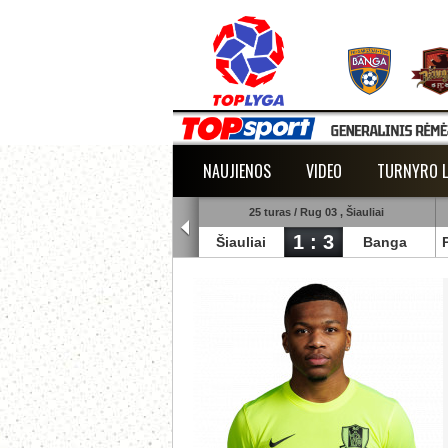
NAUJIENOS
VIDEO
TURNYRO L
5 turas / Rug 02 , Raudondvaris
25 turas / Rug 03 , Šiauliai
1 : 2
1 : 3
lmann
TransInvest
Šiauliai
Banga