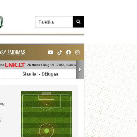
ASY ŽAIDIMAS
unas
26 turas / Rug 09 17:00 , Šiauliai
26 turas / Rug 09 18:45 , Ga
Šiauliai
-
Džiugas
Banga
-
Sūduva
nių
ų