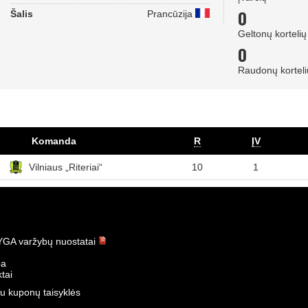
0
Šalis
Prancūzija
Geltonų kortelių
0
Raudonų korteli
Komanda
R
ĮV
Vilniaus „Riteriai“
10
1
GA varžybų nuostatai
ba
tai
u kuponų taisyklės