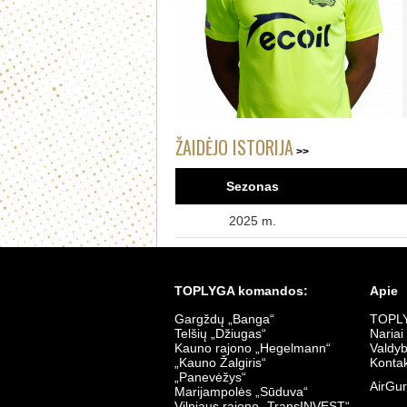
ŽAIDĖJO ISTORIJA
Sezonas
2025 m.
TOPLYGA komandos:
Apie
Gargždų „Banga“
TOPLY
Telšių „Džiugas“
Nariai
Kauno rajono „Hegelmann“
Valdy
„Kauno Žalgiris“
Kontak
„Panevėžys“
AirGur
Marijampolės „Sūduva“
Vilniaus rajono „TransINVEST“