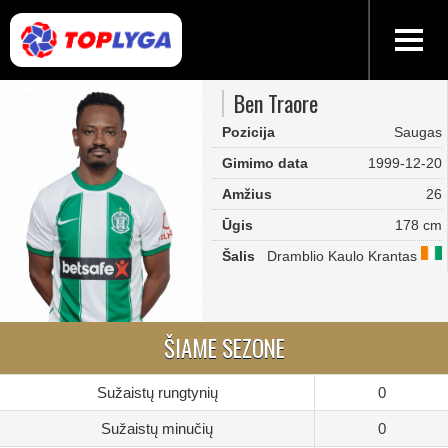
Ben Traore
Pozicija
Saugas
Gimimo data
1999-12-20
Amžius
26
Ūgis
178 cm
Šalis
Dramblio Kaulo Krantas
ŠIAME SEZONE
Sužaistų rungtynių
0
Sužaistų minučių
0