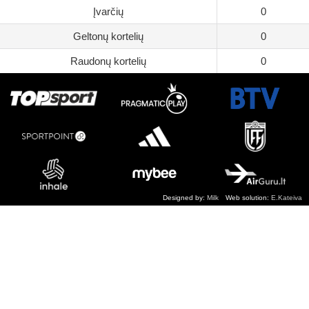
Įvarčių
0
Geltonų kortelių
0
Raudonų kortelių
0
Designed by:
Milk
Web solution:
E.Kateiva